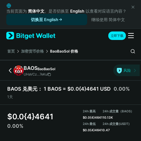
English
日本語
当前页面为
简体中文
。是否切换至
English
以查看对应语言内容？
Tiếng Việt
切换至 English
继续使用 简体中文
Русский
Español (Latinoamérica)
立即下载
Türkçe
Italiano
首页
加密货币价格
BaoBaoSol
价格
Français
Deutsch
BAOS
BaoBaoSol
风险
简体中文
UHaVCz...7eKu
繁體中文
Português (Portugal)
BAOS 兑美元：
1 BAOS = $0.0{4}4641 USD
0.00%
Bahasa Indonesia
1天
ภาษาไทย
हिन्दी
24h 最高
24h 成交量（BAOS）
$
0.0{4}4641
বাংলা
$
0.0{4}4641
10.13K
Español
24h 最低
24h 成交量
(USDT)
0.00%
$
0.0{4}4641
0.47
Português (Brasil)
Español (Argentina)
BAOS 价格走势图