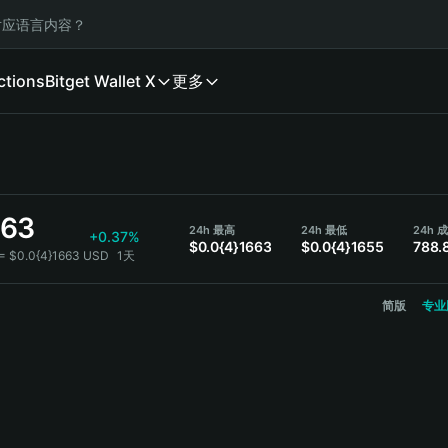
应语言内容？
ctions
Bitget Wallet X
更多
663
24h 最高
24h 最低
24h 
+0.37%
$0.0{4}1663
$0.0{4}1655
788.
 = $0.0{4}1663 USD
1天
简版
专业