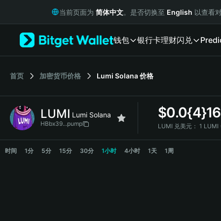
English
当前页面为
简体中文
。是否切换至
English
以查看对
日本語
Tiếng Việt
钱包
银行卡
理财
闪兑
Predi
Русский
Español (Latinoamérica)
Türkçe
Italiano
首页
加密货币价格
Lumi Solana
价格
Français
Deutsch
$
0.0{4}1
LUMI
简体中文
Lumi Solana
繁體中文
HBbx39...pump
LUMI 兑美元：
1 LUMI
Português (Portugal)
LUMI 价格走势图
Bahasa Indonesia
时间
1分
5分
15分
30分
1小时
4小时
1天
1周
ภาษาไทย
हिन्दी
বাংলা
Español
Português (Brasil)
Español (Argentina)