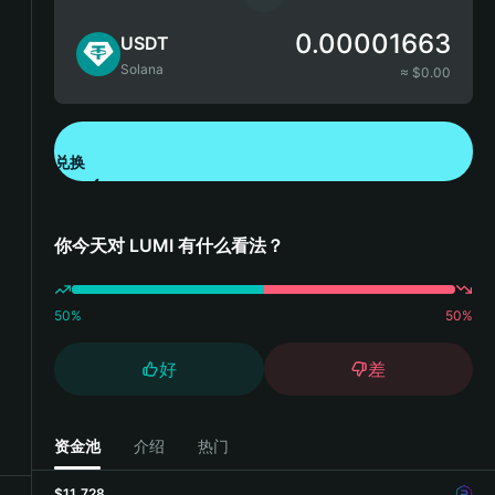
0.00001663
USDT
Solana
≈ $
0.00
兑换
下载钱包 App
你今天对 LUMI 有什么看法？
50
%
50
%
好
差
资金池
介绍
热门
$11,728