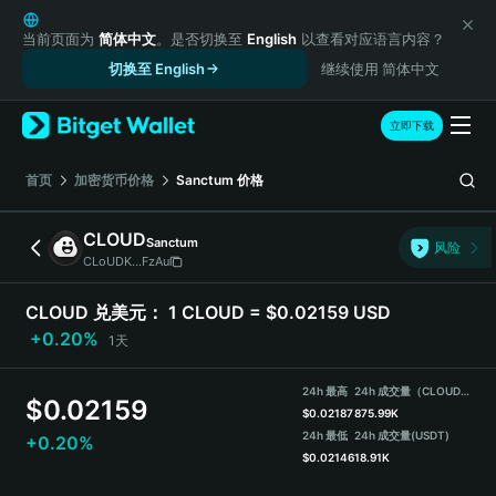
English
日本語
当前页面为
简体中文
。是否切换至
English
以查看对应语言内容？
Tiếng Việt
切换至 English
继续使用 简体中文
Русский
Español (Latinoamérica)
立即下载
Türkçe
Italiano
首页
加密货币价格
Sanctum
价格
Français
Deutsch
CLOUD
Sanctum
风险
简体中文
CLoUDK...FzAu
繁體中文
Português (Portugal)
CLOUD 兑美元：
1 CLOUD = $0.02159 USD
Bahasa Indonesia
+0.20%
1天
ภาษาไทย
हिन्दी
24h 最高
24h 成交量（CLOUD）
$
0.02159
বাংলা
$
0.02187
875.99K
Español
24h 最低
24h 成交量
(USDT)
+0.20%
$
0.02146
18.91K
Português (Brasil)
Español (Argentina)
CLOUD 价格走势图