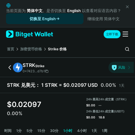
English
日本語
当前页面为
简体中文
。是否切换至
English
以查看对应语言内容？
Tiếng Việt
切换至 English
继续使用 简体中文
Русский
Español (Latinoamérica)
立即下载
Türkçe
Italiano
首页
加密货币价格
Strike
价格
Français
Deutsch
STRK
Strike
风险
简体中文
0x7423...d7b1
繁體中文
Português (Portugal)
STRK 兑美元：
1 STRK = $0.02097 USD
0.00%
1天
Bahasa Indonesia
ภาษาไทย
24h 最高
24h 成交量（STRK）
$
0.02097
हिन्दी
$
0.00
--
বাংলা
24h 最低
24h 成交量
(USDT)
0.00%
$
0.00
18.6
Español
Português (Brasil)
STRK 价格走势图
时间
1分
5分
15分
30分
1小时
4小时
1天
1周
Español (Argentina)