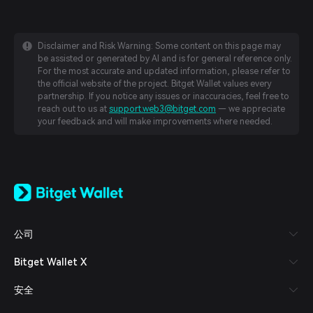
Disclaimer and Risk Warning: Some content on this page may
be assisted or generated by AI and is for general reference only.
For the most accurate and updated information, please refer to
the official website of the project. Bitget Wallet values every
partnership. If you notice any issues or inaccuracies, feel free to
reach out to us at
support.web3@bitget.com
— we appreciate
your feedback and will make improvements where needed.
English
日本語
Tiếng Việt
Русский
公司
Español (Latinoamérica)
Türkçe
Bitget Wallet X
Italiano
Français
安全
Deutsch
简体中文