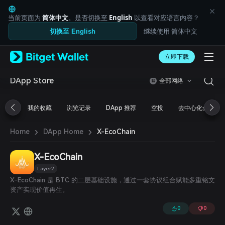
English
日本語
当前页面为
简体中文
。是否切换至
English
以查看对应语言内容？
Tiếng Việt
继续使用 简体中文
切换至 English
Русский
Español (Latinoamérica)
Türkçe
立即下载
Italiano
Français
DApp Store
全部网络
Deutsch
简体中文
我的收藏
浏览记录
DApp 推荐
空投
去中心化金融
繁體中文
Português (Portugal)
›
›
Bahasa Indonesia
X-EcoChain
Home
DApp Home
ภาษาไทย
العربية
X-EcoChain
हिन्दी
Layer2
বাংলা
X-EcoChain 是 BTC 的二层基础设施，通过一套协议组合赋能多重铭文
Español
资产实现价值再生。
Português (Brasil)
Español (Argentina)
0
0