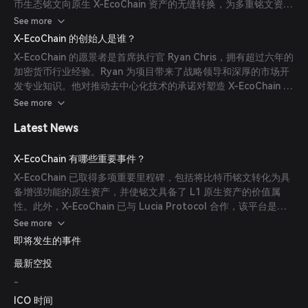
币生态铭文向原生 X-EcoChain 资产的无缝转换，为多重铭文资产
提供了增强的功能。
See more
X-EcoChain 的创始人是谁？
X-EcoChain 的愿景者是首席执行官 Ryan Chris，拥有超过六年的
加密货币行业经验。Ryan 为项目带来了战略领导和深厚的市场开
发专业知识。他对推动去中心化技术的承诺对塑造 X-EcoChain 的
使命和愿景起到了重要作用。
See more
Latest News
X-EcoChain 有哪些重要事件？
X-EcoChain 已取得多项重要里程碑，包括将比特币铭文转化为具
备增强功能的原生资产，并使铭文具备了 L1 原生资产的价值属
性。此外，X-EcoChain 已与 Lucia Protocol 合作，该平台是一
个以 AI 驱动、优先考虑隐私和用户数据货币化的广告归因平台。
See more
即将发生的事件
最新空投
-
ICO 时间