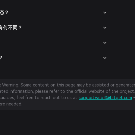
生态？
对手有何不同？
？
sk Warning: Some content on this page may be assisted or generated 
ed information, please refer to the official website of the project.
curacies, feel free to reach out to us at
support.web3@bitget.com
—
re needed.