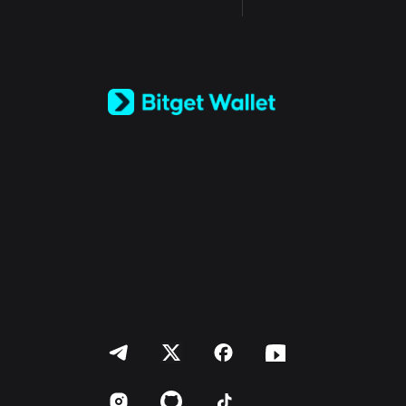
English
日本語
Tiếng Việt
Русский
Español (Latinoamérica)
Türkçe
Italiano
Français
Deutsch
简体中文
繁體中文
Português (Portugal)
Bahasa Indonesia
ภาษาไทย
العربية
हिन्दी
বাংলা
Español
Português (Brasil)
Español (Argentina)