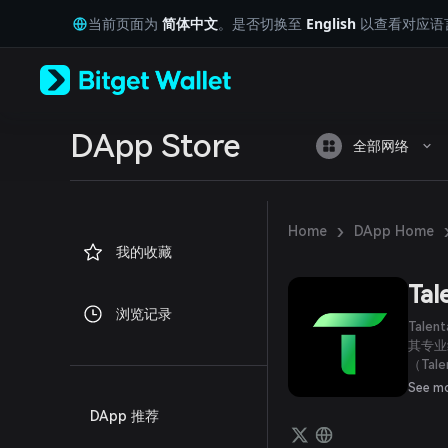
English
当前页面为
简体中文
。是否切换至
English
以查看对应语
日本語
Tiếng Việt
Русский
Español (Latinoamérica)
Türkçe
Italiano
DApp Store
全部网络
Français
Deutsch
简体中文
繁體中文
›
Home
DApp Home
Português (Portugal)
我的收藏
Bahasa Indonesia
ภาษาไทย
Tal
العربية
浏览记录
हिन्दी
Tale
বাংলা
其专业
（Ta
Español
励机制
Português (Brasil)
See m
着用户
Español (Argentina)
DApp 推荐