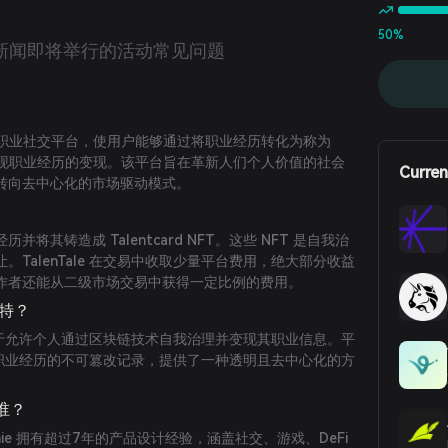
50%
新闻
即将举行的活动
常见问题
 Web3 职业社交平台，使用户能够通过将职业经历转化为称为
NFT 来实现职业经历的变现。该平台旨在革新人们个人价值的社会
Curren
转向去中心化的市场驱动模式。
将其铸造成 Talentcard NFT。这些 NFT 是自我治
TalenTale 在交易中收取少量平台费用，绝大部分收益
作者还能从二级市场交易中获得一定比例的费用。
独特？
之处在于允许个人通过区块链技术自我治理并变现其职业信息。平
d 作为职业经历的不可篡改记录，提供了一种透明且去中心化的方
。
是谁？
nie 拥有超过7年的产品设计经验，涵盖社交、游戏、DeFi