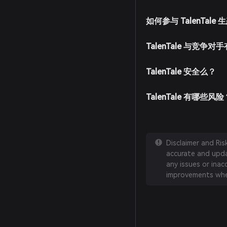
如何参与 TalenTale 
TalenTale 与竞争
TalenTale 安全么？
TalenTale 有哪些风险
Disclaimer and Ri
accurate and updat
any issues or inac
improvements whe