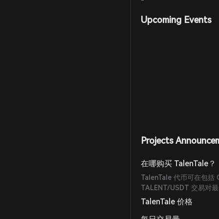
-
Upcoming Events
Projects Announce
在哪购买 TalenTale？
TalenTale 代币可在包括
TALENT/USDT 交易
TalenTale 价格