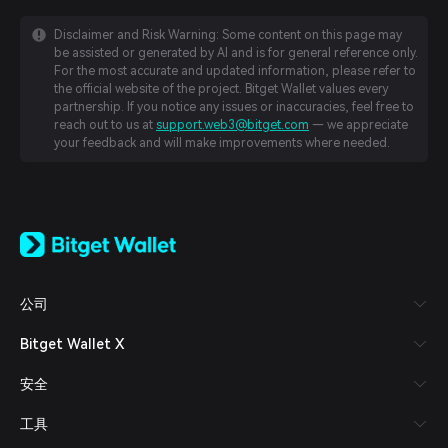
Disclaimer and Risk Warning: Some content on this page may
be assisted or generated by AI and is for general reference only.
For the most accurate and updated information, please refer to
the official website of the project. Bitget Wallet values every
partnership. If you notice any issues or inaccuracies, feel free to
reach out to us at
support.web3@bitget.com
— we appreciate
your feedback and will make improvements where needed.
English
日本語
Tiếng Việt
Русский
公司
Español (Latinoamérica)
Türkçe
Bitget Wallet X
Italiano
Français
安全
Deutsch
简体中文
工具
繁體中文