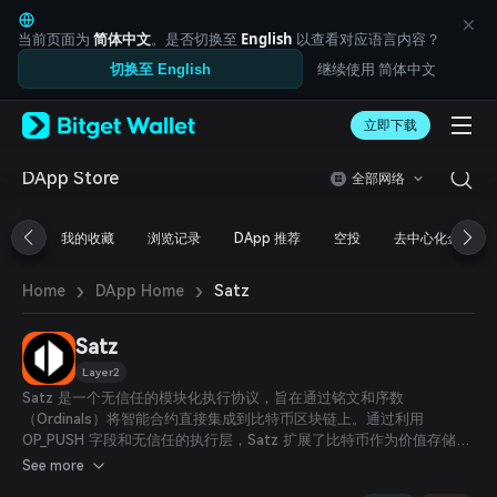
English
日本語
当前页面为
简体中文
。是否切换至
English
以查看对应语言内容？
Tiếng Việt
继续使用 简体中文
切换至 English
Русский
Español (Latinoamérica)
Türkçe
立即下载
Italiano
Français
DApp Store
全部网络
Deutsch
简体中文
我的收藏
浏览记录
DApp 推荐
空投
去中心化金融
繁體中文
Português (Portugal)
›
›
Bahasa Indonesia
Satz
Home
DApp Home
ภาษาไทย
العربية
Satz
हिन्दी
Layer2
বাংলা
Satz 是一个无信任的模块化执行协议，旨在通过铭文和序数
Español
（Ordinals）将智能合约直接集成到比特币区块链上。通过利用
Português (Brasil)
OP_PUSH 字段和无信任的执行层，Satz 扩展了比特币作为价值存储的
Español (Argentina)
功能，使其能够在链上直接支持复杂的智能合约功能和分布式应用
See more
（DApps）。