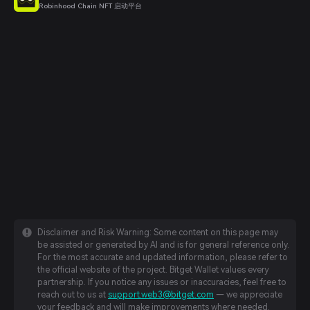
Robinhood Chain NFT 启动平台
Disclaimer and Risk Warning: Some content on this page may
be assisted or generated by AI and is for general reference only.
For the most accurate and updated information, please refer to
the official website of the project. Bitget Wallet values every
partnership. If you notice any issues or inaccuracies, feel free to
reach out to us at
support.web3@bitget.com
— we appreciate
your feedback and will make improvements where needed.