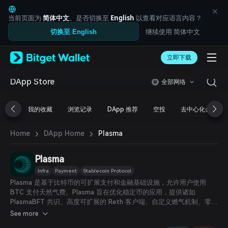
English
日本語
当前页面为
简体中文
。是否切换至
English
以查看对应语言内容？
Tiếng Việt
继续使用 简体中文
切换至 English
Русский
Español (Latinoamérica)
Türkçe
立即下载
Italiano
Français
DApp Store
全部网络
Deutsch
简体中文
我的收藏
浏览记录
DApp 推荐
空投
去中心化金融
繁體中文
Português (Portugal)
›
›
Bahasa Indonesia
Plasma
Home
DApp Home
ภาษาไทย
العربية
Plasma
हिन्दी
Infra
Payment
Stablecoin Protocol
বাংলা
Plasma 是基于比特币的可扩展支付和金融基础设施，允许用户使用
Español
BTC 支付天然气费。Plasma 旨在优化稳定币的应用，提供诸如
Português (Brasil)
PlasmaBFT 共识、高度可扩展的 Reth 客户端、自定义燃气机制、零手
Español (Argentina)
续费的 USDT 转账以及隐私交易等功能。
See more