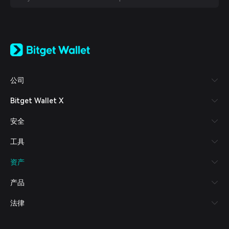
English
日本語
Tiếng Việt
Русский
公司
Español (Latinoamérica)
Türkçe
Bitget Wallet X
Italiano
Français
安全
Deutsch
简体中文
工具
繁體中文
Português (Portugal)
资产
Bahasa Indonesia
ภาษาไทย
产品
العربية
हिन्दी
法律
বাংলা
Español