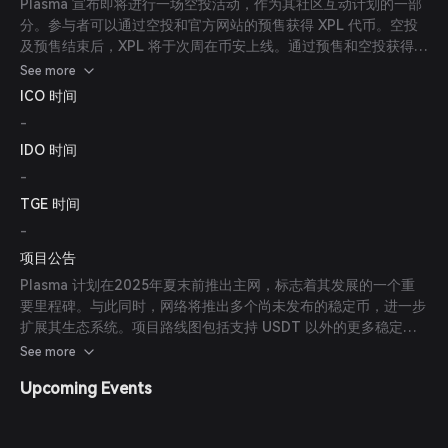
Plasma 宣布即将进行一场空投活动，作为其社区互动计划的一部
分。参与者可以通过空投和官方网站的预售获得 XPL 代币。空投
及预售结束后，XPL 将于次周在币安上线。通过预售和空投获得的
代币没有锁定期。
See more
ICO 时间
-
IDO 时间
-
TGE 时间
-
项目公告
Plasma 计划在2025年夏末前推出主网，标志着其发展的一个重
要里程碑。与此同时，网络将推出多个尚未发布的稳定币，进一步
扩展其生态系统。项目路线图包括支持 USDT 以外的更多稳定
币，促进与传统金融机构和金融科技公司的合作，并鼓励开发者在
See more
其无需许可的平台上构建创新的去中心化应用（dApp）。
Upcoming Events