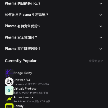
进入市场：在 Bitget 钱包中进入市场板块，搜索 XPL 以查看可交
Plasma 的目的是什么？
易对。
下单购买：选择所需交易对（例如 XPL/USDT），输入购买数量
如何参与 Plasma 生态系统？
并确认订单。交易完成后，XPL 将添加到您的钱包中。
Plasma 有何竞争优势？
Plasma 安全性如何？
Plasma 存在哪些风险？
Currently Popular
查看更多 >
Bridge-Relay
Uniswap V3
Uniswap v3 是去中心化交易协议
Virtuals Protocol
支持 AI 代理的 Meme 发射平台
Arrow Finance
Robinhood Chain 原生 CDP 协议
Robidy