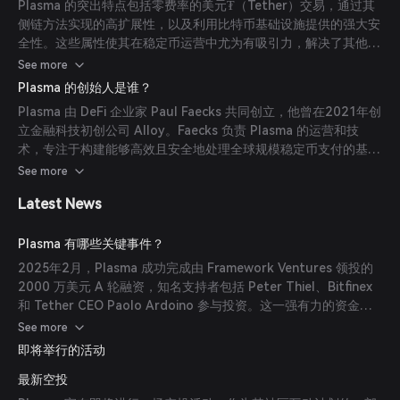
Plasma 的突出特点包括零费率的美元₮（Tether）交易，通过其
侧链方法实现的高扩展性，以及利用比特币基础设施提供的强大安
全性。这些属性使其在稳定币运营中尤为有吸引力，解决了其他区
块链平台中常见的高交易费用和扩展性限制等问题。
See more
Plasma 的创始人是谁？
Plasma 由 DeFi 企业家 Paul Faecks 共同创立，他曾在2021年创
立金融科技初创公司 Alloy。Faecks 负责 Plasma 的运营和技
术，专注于构建能够高效且安全地处理全球规模稳定币支付的基础
设施。他的联合创始人 Christian Angermayer 是一位亿万富翁投
See more
资者，与 Tether、Bitfinex 及传统金融机构有深厚联系。
Latest News
Angermayer 参与了 Plasma 的早期融资和合作伙伴关系，提供
了重要的信誉，吸引了包括 Peter Thiel 和其他知名投资者的支
持。
Plasma 有哪些关键事件？
2025年2月，Plasma 成功完成由 Framework Ventures 领投的
2000 万美元 A 轮融资，知名支持者包括 Peter Thiel、Bitfinex
和 Tether CEO Paolo Ardoino 参与投资。这一强有力的资金支
持彰显了行业对 Plasma 愿景和潜力的信心。此外，2025年7月，
See more
Plasma 宣布启动 XPL 代币公开销售，超额认购超过七倍，筹集了
即将举行的活动
5000 万美元，存款总额达到 3.73 亿美元。
最新空投