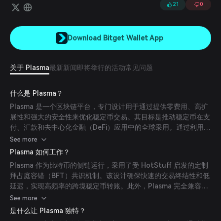
21
0
Download Bitget Wallet App
关于 Plasma
最新新闻
即将举行的活动
常见问题
什么是 Plasma？
Plasma 是一个区块链平台，专门设计用于通过提供零费用、高扩
展性和强大的安全性来优化稳定币交易。其目标是推动稳定币在支
付、汇款和去中心化金融（DeFi）应用中的全球采用。通过利用比
特币的安全性和以太坊的灵活性，Plasma 为个人和机构提供了一
See more
种可靠且具有成本效益的解决方案，用于使用稳定币进行全球转
Plasma 如何工作？
账。
Plasma 作为比特币的侧链运行，采用了受 HotStuff 启发的定制
拜占庭容错（BFT）共识机制。该设计确保快速的交易终结性和低
延迟，实现高频率的跨境稳定币转账。此外，Plasma 完全兼容以
太坊虚拟机（EVM），允许以太坊基础的应用程序和智能合约无缝
See more
集成。
是什么让 Plasma 独特？