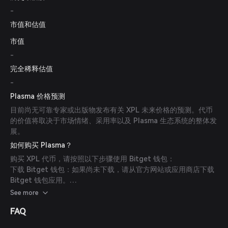
-
市值和估值
市值
-
完全稀释估值
-
Plasma 价格预测
目前尚无可靠专家或出版物发布有关 XPL 未来价格的预测。代币
的价值将取决于市场情绪、采用率以及 Plasma 生态系统的整体发
展。
如何购买 Plasma？
购买 XPL 代币，请按照以下步骤使用 Bitget 钱包：
下载 Bitget 钱包：如果尚未下载，请从官方网站或应用商店下载
Bitget 钱包应用。
创建账户：打开应用，按照屏幕指引创建新账户。确保使用强密码
See more
保障账户安全。
FAQ
为钱包充值：通过转账加密货币或使用法币通过支持的支付方式购
买加密货币，为 Bitget 钱包充值。