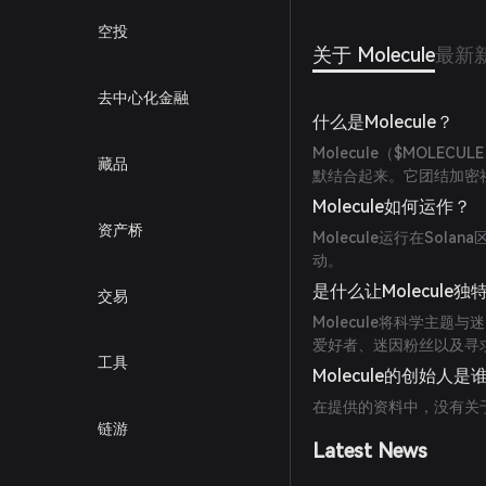
空投
关于 Molecule
最新
去中心化金融
什么是Molecule？
Molecule（$MOL
藏品
默结合起来。它团结加密
Molecule如何运作？
资产桥
Molecule运行在So
动。
是什么让Molecule独
交易
Molecule将科学主
爱好者、迷因粉丝以及寻
工具
Molecule的创始人是
在提供的资料中，没有关于M
链游
Latest News