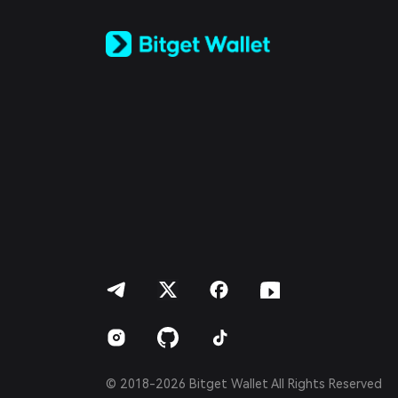
Tiếng Việt
Русский
Español (Latinoamérica)
Türkçe
Italiano
Français
Deutsch
简体中文
繁體中文
Português (Portugal)
Bahasa Indonesia
ภาษาไทย
العربية
हिन्दी
বাংলা
Español
Português (Brasil)
Español (Argentina)
© 2018-2026 Bitget Wallet All Rights Reserved