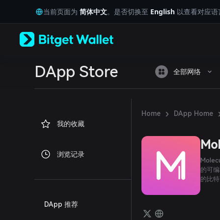
English
当前页面为
简体中文
。是否切换至
English
以查看对应语
日本語
Tiếng Việt
Русский
Español (Latinoamérica)
Türkçe
Italiano
DApp Store
全部网络
Français
Deutsch
简体中文
繁體中文
›
Home
DApp Home
Português (Portugal)
我的收藏
Bahasa Indonesia
ภาษาไทย
Mol
العربية
浏览记录
हिन्दी
Mole
বাংলা
的可编
的比特
Español
Português (Brasil)
Español (Argentina)
DApp 推荐