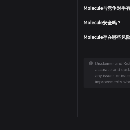
Molecule与竞争对
Molecule安全吗？
Molecule存在哪些风
Disclaimer and Ri
accurate and updat
any issues or inac
improvements whe
English
日本語