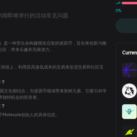
0%
新闻
即将举行的活动
常见问题
ECULE）是一种受生命构建模块启发的迷因币，旨在将创新与幽
社区，带来乐趣和无限潜力。
Curren
lana区块链上，利用其高速低成本的交易来促进交易和社区互
特？
题与迷因文化相结合，为迷因币领域带来新鲜元素。它吸引科学
求独特机会的投资者。
谁？
olecule创始人的具体信息。