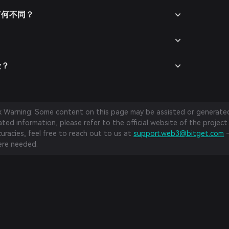
手有何不同？
险？
sk Warning: Some content on this page may be assisted or generated 
ed information, please refer to the official website of the project.
curacies, feel free to reach out to us at
support.web3@bitget.com
—
re needed.