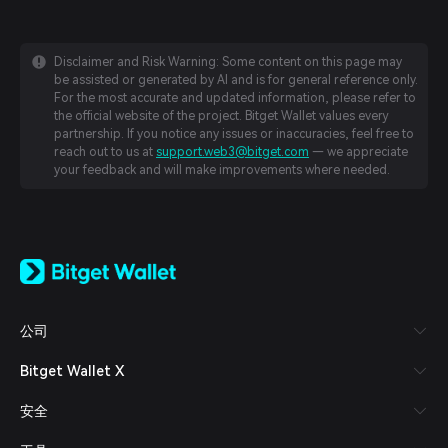
Disclaimer and Risk Warning: Some content on this page may
be assisted or generated by AI and is for general reference only.
For the most accurate and updated information, please refer to
the official website of the project. Bitget Wallet values every
partnership. If you notice any issues or inaccuracies, feel free to
reach out to us at
support.web3@bitget.com
— we appreciate
your feedback and will make improvements where needed.
English
日本語
Tiếng Việt
Русский
公司
Español (Latinoamérica)
Türkçe
Bitget Wallet X
Italiano
Français
安全
Deutsch
简体中文