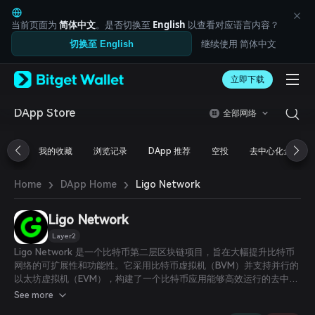
English
日本語
当前页面为
简体中文
。是否切换至
English
以查看对应语言内容？
Tiếng Việt
继续使用 简体中文
切换至 English
Русский
Español (Latinoamérica)
Türkçe
立即下载
Italiano
Français
DApp Store
全部网络
Deutsch
简体中文
我的收藏
浏览记录
DApp 推荐
空投
去中心化金融
繁體中文
Português (Portugal)
›
›
Bahasa Indonesia
Ligo Network
Home
DApp Home
ภาษาไทย
العربية
Ligo Network
हिन्दी
Layer2
বাংলা
Ligo Network 是一个比特币第二层区块链项目，旨在大幅提升比特币
Español
网络的可扩展性和功能性。它采用比特币虚拟机（BVM）并支持并行的
Português (Brasil)
以太坊虚拟机（EVM），构建了一个比特币应用能够高效运行的去中心
Español (Argentina)
化平台。该基础设施支持多种创新技术的整合，如 BRC-20 代币和比特
See more
币 NFT，同时通过其多虚拟机（Multi-VM）能力，实现了与其他区块