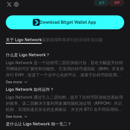
链生态系统的兼容性。
0
0
Download Bitget Wallet App
关于 Ligo Network
最新新闻
即将举行的活动
常见问题
什么是 Ligo Network？
Ligo Network 是一个比特币二层区块链计划，旨在大幅提升比特
币网络的可扩展性和功能性。它采用比特币虚拟机（BVM）并支持
并行 EVM，促进了一个去中心化的平台，使基于比特币的应用程
序能够高效运行。该基础设施支持如 BRC-20 和比特币 NFT 等多
See more
种创新，并通过其多虚拟机（Multi-VM）能力保持与其他区块链
Ligo Network 如何运作？
生态系统的兼容性。
Ligo Network 通过引入二层结构，提升了比特币区块链交易处理
的效率。该二层解决方案利用多属性随机池证明（RPPOM）共识
机制，实现快速且安全的交易验证，并支持 BTC 在不同应用间的
无缝转账和使用，包括那些通常仅限于以太坊等平台的应用。
See more
是什么让 Ligo Network 独一无二？