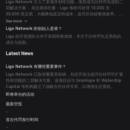
Ligo Network 引入了多项开创性功能，使其成为比特币先进的二
层解决方案： 高交易吞吐量：Ligo 每秒可处理 10,000 至
30,000 笔交易，大幅降低延迟和成本，提升区块链整体效率。 强
大的安全措施：通过采用多属性随机池证明（RPPOM）等先进共
See more
识机制，Ligo 确保交易验证的安全和快速。 去中心化的 BVM 和
Ligo Network 的创始人是谁？
并行 EVM：这些平台支持可扩展和图灵完备的能力，使复杂的去
Ligo 的开发团队分布于美国和新加坡，专注于比特币生态系统的
中心化应用和智能合约能在比特币生态系统内构建和执行。 与知
成长与创新。
名的 MPC 服务合作：Ligo 利用 SinoHope 的先进 MPC 托管服
务，通过零信任架构及全生命周期管理增强安全性。
Latest News
Ligo Network 有哪些重要事件？
Ligo Network 已取得重要里程碑，包括开发出提升比特币可扩展
性和功能的二层解决方案。该项目还与 SinoHope 和 Waterdrip
Capital 等机构建立了战略合作伙伴关系，以增强生态系统。
即将举办的活动
最新空投
-
首次代币发行时间
-