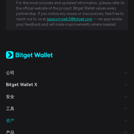
For the most accurate and updated information, please refer to
the official website of the project. Bitget Wallet values every
partnership. If you notice any issues or inaccuracies, feel free to
reach out to us at
support.web3@bitget.com
— we appreciate
your feedback and will make improvements where needed.
English
日本語
Tiếng Việt
Русский
公司
Español (Latinoamérica)
Türkçe
Bitget Wallet X
Italiano
Français
安全
Deutsch
简体中文
工具
繁體中文
Português (Portugal)
资产
Bahasa Indonesia
ภาษาไทย
产品