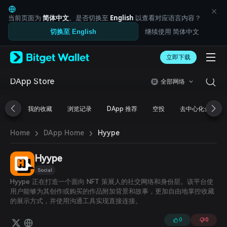
English
日本語
当前页面为
简体中文
。是否切换至
English
以查看对应语言内容？
Tiếng Việt
继续使用 简体中文
切换至 English
Русский
Español (Latinoamérica)
Türkçe
立即下载
Italiano
Français
DApp Store
全部网络
Deutsch
简体中文
我的收藏
浏览记录
DApp 推荐
空投
去中心化金融
繁體中文
Português (Portugal)
›
›
Bahasa Indonesia
Hyype
Home
DApp Home
ภาษาไทย
العربية
Hyype
हिन्दी
Social
বাংলা
Hyype 正在打造一个面向 NFT 策展人的社交网络和身份层。该平台使
Español
用户能够为其创作或购买的作品附加背景和故事，更加自由地掌控收藏
Português (Brasil)
的展示方式，并使用沟通工具实现直接连接。
Español (Argentina)
0
0