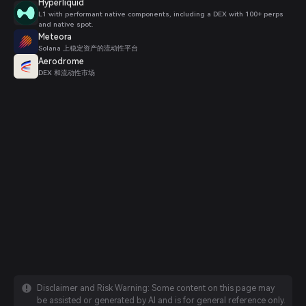
Hyperliquid
L1 with performant native components, including a DEX with 100+ perps
and native spot.
Meteora
Solana 上稳定资产的流动性平台
Aerodrome
DEX 和流动性市场
Disclaimer and Risk Warning: Some content on this page may
be assisted or generated by AI and is for general reference only.