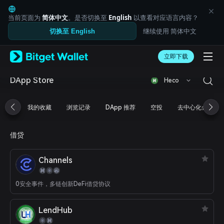
English
日本語
当前页面为
简体中文
。是否切换至
English
以查看对应语言内容？
Tiếng Việt
继续使用 简体中文
切换至 English
Русский
Español (Latinoamérica)
Türkçe
立即下载
Italiano
Français
DApp Store
Heco
Deutsch
简体中文
我的收藏
浏览记录
DApp 推荐
空投
去中心化金融
繁體中文
Português (Portugal)
Bahasa Indonesia
借贷
ภาษาไทย
العربية
Channels
हिन्दी
বাংলা
Español
0安全事件，多链创新DeFi借贷协议
Português (Brasil)
Español (Argentina)
LendHub