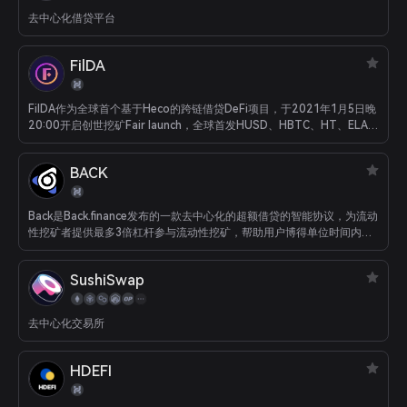
去中心化借贷平台
FilDA
FilDA作为全球首个基于Heco的跨链借贷DeFi项目，于2021年1月5日晚
20:00开启创世挖矿Fair launch，全球首发HUSD、HBTC、HT、ELA-
HECO、USDT-HECO、HDOT、HLTC、HBCH、ETH、HPT、
HBSV、HXTZ等13种资产的借贷功能，同时也是Heco首个公开平台各
BACK
项APY数据，存借双向实时透明数据的借贷项目。 目前，FilDA 平台存借
款总额高峰值突破3.7亿美元，FilDA LP超过585万美金，位居Heco项目
前三甲。FilDA项目无募资，无预挖，致力于Heco首选的用户友好型的
Back是Back.finance发布的一款去中心化的超额借贷的智能协议，为流动
DeFi借贷平台。
性挖矿者提供最多3倍杠杆参与流动性挖矿，帮助用户博得单位时间内更
大收益。
SushiSwap
去中心化交易所
HDEFI