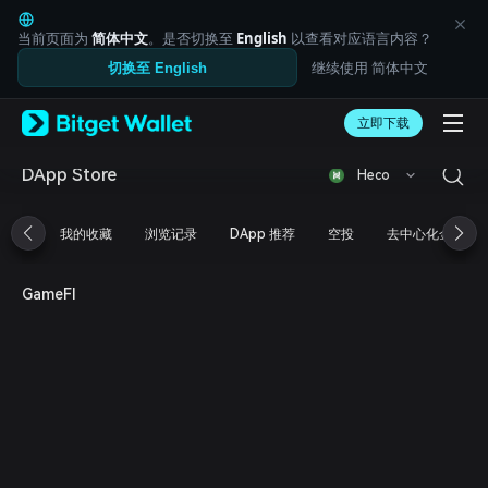
English
日本語
当前页面为
简体中文
。是否切换至
English
以查看对应语言内容？
Tiếng Việt
继续使用 简体中文
切换至 English
Русский
Español (Latinoamérica)
Türkçe
立即下载
Italiano
Français
DApp Store
Heco
Deutsch
简体中文
我的收藏
浏览记录
DApp 推荐
空投
去中心化金融
繁體中文
Português (Portugal)
Bahasa Indonesia
GameFI
ภาษาไทย
العربية
हिन्दी
বাংলা
Español
Português (Brasil)
Español (Argentina)