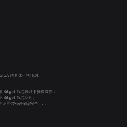
GIGA 的具体价格预测。
用 Bitget 钱包按以下步骤操作：
Bitget 钱包应用。
并设置强密码保障安全。
加密货币或使用法币购买，为钱包充值。
板块搜索 GIGA，查看可用交易对。
IGA/USDT），输入购买数量并确认订单。完成交易后，