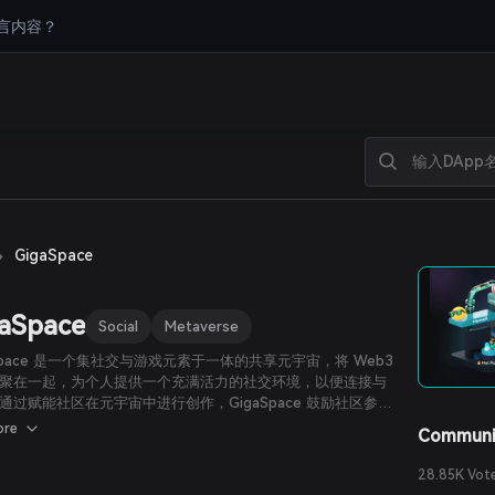
言内容？
›
GigaSpace
aSpace
Social
Metaverse
aSpace 是一个集社交与游戏元素于一体的共享元宇宙，将 Web3
聚在一起，为个人提供一个充满活力的社交环境，以便连接与
通过赋能社区在元宇宙中进行创作，GigaSpace 鼓励社区参
促进对 NFT 和代币新型应用场景的探索。
ore
Communi
28.85K Vot