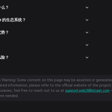
钱包。
是什么？
ce 的生态系统？
争优势？
？
些风险？
sk Warning: Some content on this page may be assisted or generated 
ed information, please refer to the official website of the project.
curacies, feel free to reach out to us at
support.web3@bitget.com
—
re needed.