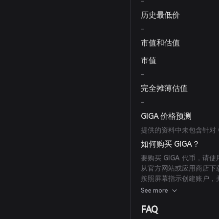
-
历史最低价
-
市值和估值
市值
-
完全摊薄估值
-
GIGA 价格预测
提供的资料中未包含针对 
如何购买 GIGA？
要购买 GIGA 代币，请使
从官方网站或应用商店下载 
按照屏幕指示创建账户，
通过支持的支付方式存入
See more
在 Bitget 钱包的市场
FAQ
选择所需交易对（例如 G