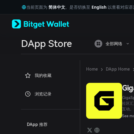
English
当前页面为
简体中文
。是否切换至
English
以查看对应语
日本語
Tiếng Việt
Русский
Español (Latinoamérica)
Türkçe
Italiano
DApp Store
全部网络
Français
Deutsch
简体中文
繁體中文
›
Home
DApp Home
Português (Portugal)
我的收藏
Bahasa Indonesia
ภาษาไทย
Gig
العربية
浏览记录
हिन्दी
Gig
বাংলা
社区汇
互动。
Español
与，并
Português (Brasil)
See m
Español (Argentina)
DApp 推荐