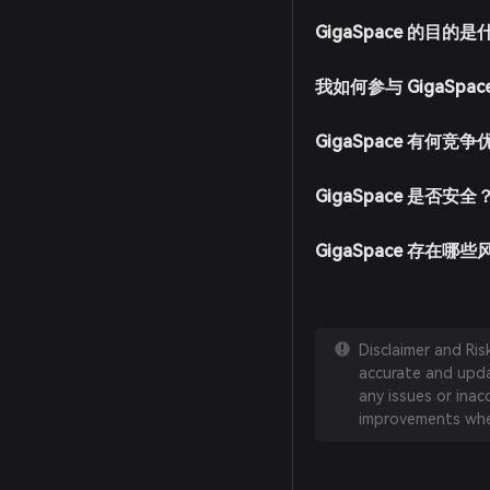
GIGA 代币将添加至您的
GigaSpace 的目的
我如何参与 GigaSpa
GigaSpace 有何竞
GigaSpace 是否安全
GigaSpace 存在哪
Disclaimer and Ri
accurate and updat
any issues or inac
improvements whe