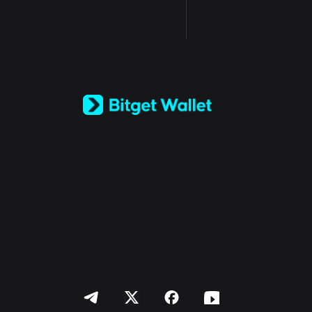
English
日本語
Tiếng Việt
Русский
Español (Latinoamérica)
Türkçe
Italiano
Français
Deutsch
简体中文
繁體中文
Português (Portugal)
Bahasa Indonesia
ภาษาไทย
العربية
हिन्दी
বাংলা
Español
Português (Brasil)