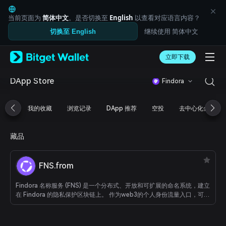
English
日本語
当前页面为
简体中文
。是否切换至
English
以查看对应语言内容？
Tiếng Việt
继续使用 简体中文
切换至 English
Русский
Español (Latinoamérica)
Türkçe
立即下载
Italiano
Français
DApp Store
Findora
Deutsch
简体中文
我的收藏
浏览记录
DApp 推荐
空投
去中心化金融
繁體中文
Português (Portugal)
Bahasa Indonesia
藏品
ภาษาไทย
العربية
हिन्दी
FNS.from
বাংলা
Español
Findora 名称服务 (FNS) 是一个分布式、开放和可扩展的命名系统，建立
Português (Brasil)
在 Findora 的隐私保护区块链上。 作为web3的个人身份流量入口，可绑
定传统社交媒体账号和区块链地址，支持findora原生链钱包域名解析功
Español (Argentina)
能实现隐私传递（隐藏交易数量和交易类型），可实现隐藏FNS域名
NFT 所有权。