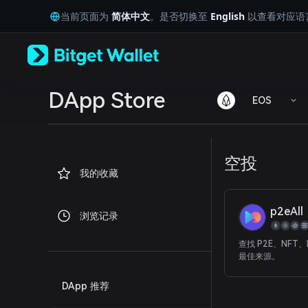
English
当前页面为
简体中文
。是否切换至
English
以查看对应语
日本語
Tiếng Việt
Русский
Español (Latinoamérica)
Türkçe
Italiano
DApp Store
EOS
Français
Deutsch
简体中文
繁體中文
空投
Português (Portugal)
我的收藏
Bahasa Indonesia
ภาษาไทย
العربية
p2eAll
浏览记录
हिन्दी
বাংলা
查找 P2E、NFT、
Español
最佳来源。
Português (Brasil)
Español (Argentina)
DApp 推荐