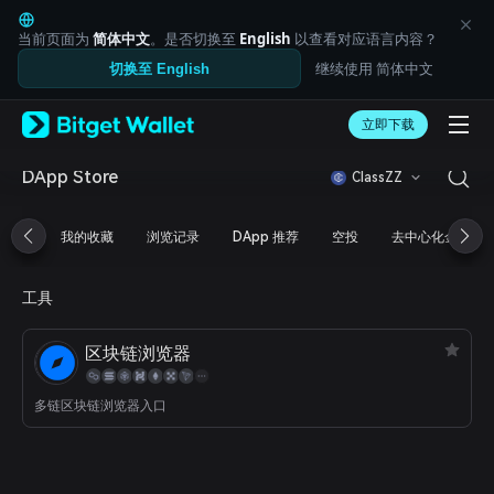
English
日本語
当前页面为
简体中文
。是否切换至
English
以查看对应语言内容？
Tiếng Việt
继续使用 简体中文
切换至 English
Русский
Español (Latinoamérica)
Türkçe
立即下载
Italiano
Français
DApp Store
ClassZZ
Deutsch
简体中文
我的收藏
浏览记录
DApp 推荐
空投
去中心化金融
繁體中文
Português (Portugal)
Bahasa Indonesia
工具
ภาษาไทย
العربية
区块链浏览器
हिन्दी
বাংলা
Español
多链区块链浏览器入口
Português (Brasil)
Español (Argentina)