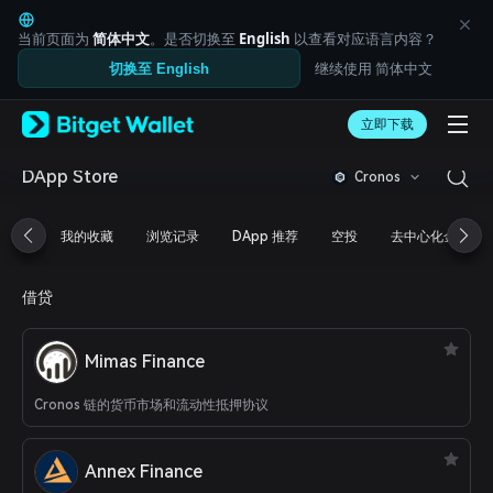
English
日本語
当前页面为
简体中文
。是否切换至
English
以查看对应语言内容？
Tiếng Việt
继续使用 简体中文
切换至 English
Русский
Español (Latinoamérica)
Türkçe
立即下载
Italiano
Français
DApp Store
Cronos
Deutsch
简体中文
我的收藏
浏览记录
DApp 推荐
空投
去中心化金融
繁體中文
Português (Portugal)
Bahasa Indonesia
借贷
ภาษาไทย
العربية
हिन्दी
Mimas Finance
বাংলা
Español
Cronos 链的货币市场和流动性抵押协议
Português (Brasil)
Español (Argentina)
Annex Finance