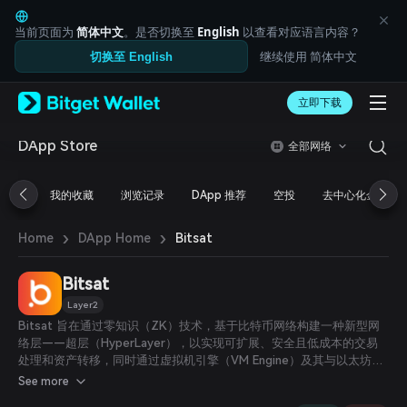
English
日本語
当前页面为
简体中文
。是否切换至
English
以查看对应语言内容？
Tiếng Việt
继续使用 简体中文
切换至 English
Русский
Español (Latinoamérica)
Türkçe
立即下载
Italiano
Français
DApp Store
全部网络
Deutsch
简体中文
我的收藏
浏览记录
DApp 推荐
空投
去中心化金融
繁體中文
Português (Portugal)
›
›
Bahasa Indonesia
Bitsat
Home
DApp Home
ภาษาไทย
العربية
Bitsat
हिन्दी
Layer2
বাংলা
Bitsat 旨在通过零知识（ZK）技术，基于比特币网络构建一种新型网
Español
络层——超层（HyperLayer），以实现可扩展、安全且低成本的交易
Português (Brasil)
处理和资产转移，同时通过虚拟机引擎（VM Engine）及其与以太坊虚
Español (Argentina)
拟机（EVM）生态的兼容性，为比特币生态系统赋能智能合约功能。
See more