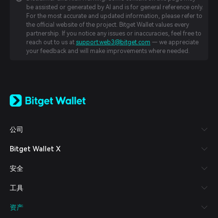
be assisted or generated by AI and is for general reference only.
For the most accurate and updated information, please refer to
the official website of the project. Bitget Wallet values every
partnership. If you notice any issues or inaccuracies, feel free to
reach out to us at
support.web3@bitget.com
— we appreciate
your feedback and will make improvements where needed.
English
日本語
Tiếng Việt
Русский
公司
Español (Latinoamérica)
Türkçe
Bitget Wallet X
Italiano
Français
安全
Deutsch
简体中文
工具
繁體中文
Português (Portugal)
资产
Bahasa Indonesia