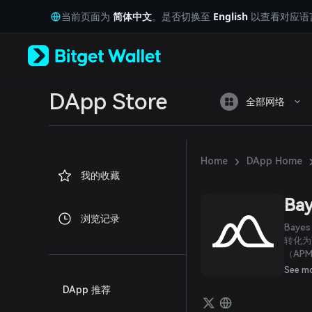
English
当前页面为
简体中文
。是否切换至
English
以查看对应语
日本語
Tiếng Việt
Русский
Español (Latinoamérica)
Türkçe
Italiano
DApp Store
全部网络
Français
Deutsch
简体中文
繁體中文
›
Home
DApp Home
Português (Portugal)
我的收藏
Bahasa Indonesia
ภาษาไทย
Bay
العربية
浏览记录
हिन्दी
Bay
বাংলা
转化为
（AP
Español
活且准
Português (Brasil)
See m
Español (Argentina)
DApp 推荐