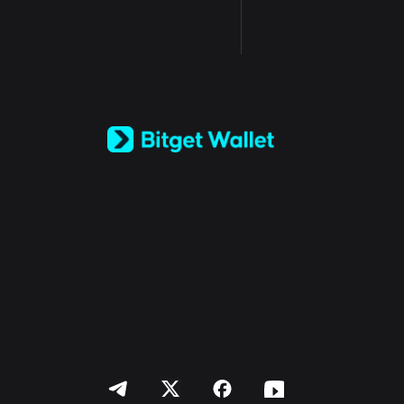
English
日本語
Tiếng Việt
Русский
Español (Latinoamérica)
Türkçe
Italiano
Français
Deutsch
简体中文
繁體中文
Português (Portugal)
Bahasa Indonesia
ภาษาไทย
العربية
हिन्दी
বাংলা
Español
Português (Brasil)