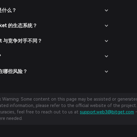
的是什么？
rket 的生态系统？
ket 与竞争对手不同？
？
 存在哪些风险？
sk Warning: Some content on this page may be assisted or generated 
ed information, please refer to the official website of the project.
curacies, feel free to reach out to us at
support.web3@bitget.com
—
re needed.