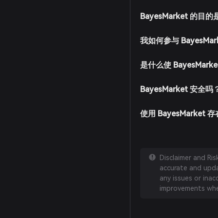
BayesMarket 的目
我如何参与 BayesMa
是什么使 BayesMar
BayesMarket 安全吗
使用 BayesMarket
Disclaimer and Ri
accurate and updat
any issues or inac
improvements whe