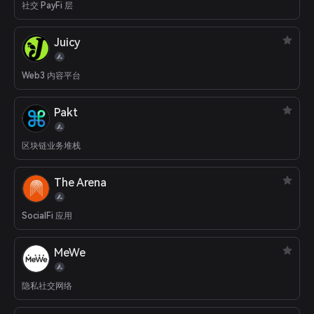
entrapped by centralized intermediaries. Traction: - 250+ brands
社交 PayFi 层
have issued real-world credentials through Moongate (including
Binance, OKX, Wonderfruit, BCG, etc.) - 200K+ MAUs and $2.8M+
Juicy
protocol revenue generated - Audited by Certik - Integrated with
Ethereum, Arbitrum, Avalanche, BNB Chain, X1, Polygon, Base,
Scroll. - Raised $2.7M Seed round in Q4/23 (CMCC, Newman
Web3 内容平台
Capital, GBV Capital, Coingecko, Cogitent Ventures, Token Bay
Capital). Targeting TGE in Q3/24.
Pakt
区块链业务堆栈
The Arena
SocialFi 应用
MeWe
隐私社交网络