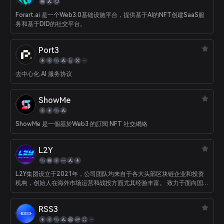
Forart.ai 是一个Web3.0基础设施平台，提供基于AI的NFT创建SaaS服
务和基于DID的社交平台。
Port3
去中心化 AI 服务协议
ShowMe
ShowMe 是一個基於Web3 的訂閱 NFT 社交網絡
L2Y
L2Y集团设立于2021年，公司团队均来自于各大头部区块链企业和投资
机构，创始人在海外市场运营和战投方面尤其经验丰富。 致力于面向国
际市场提供链游公会、链游数据平台、链游投资孵化等服务。 L2Y在全球
的各分支机搆正在搭建中，包括但不限于美国加州、德国柏林、新加坡、
RSS3
香港、英国伦敦等地。