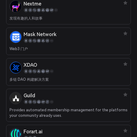
Nextme
发现有趣的人和故事
Mask Network
Web3 门户
XDAO
多链 DAO 构建解决方案
Guild
Provides automated membership management for the platforms
your community already uses.
Forart.ai