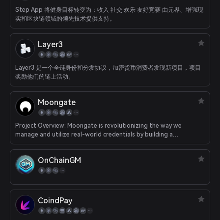
Step App 将健身目标转变为：收入 社交 欢乐 友好竞赛 由元界、增强现
实和区块链领域的领先技术提供支持。
Layer3
Layer3 是一个全链身份和分发协议，加密货币消费者发现新项目，项目
奖励他们的链上活动。
Moongate
Project Overview: Moongate is revolutionizing the way we
manage and utilize real-world credentials by building a
decentralized data network that enables self-sovereign
ownership and management of valuable real-world data and
OnChainGM
digital assets (i.e. ticket stubs, memberships, College Degrees,
Uber rating, etc.). The Moongate Protocol features core
application modules that enable brands and users to record,
authenticate, and democratize real-world credentials. By
leveraging blockchain technology and decentralized storage
CoindPay
solutions, Moongate empowers network participants to unlock
deeper engagement and economic value, which were previously