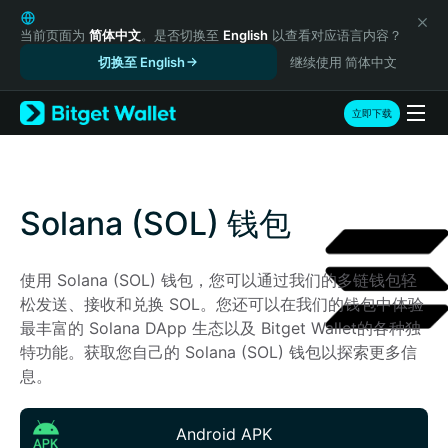
English
日本語
当前页面为
简体中文
。是否切换至
English
以查看对应语言内容？
Tiếng Việt
切换至 English
继续使用 简体中文
Русский
Español (Latinoamérica)
立即下载
Türkçe
Italiano
Français
Deutsch
Solana (SOL) 钱包
简体中文
繁體中文
Português (Portugal)
使用 Solana (SOL) 钱包，您可以通过我们的多链钱包轻
Bahasa Indonesia
松发送、接收和兑换 SOL。您还可以在我们的钱包中体验
ภาษาไทย
最丰富的 Solana DApp 生态以及 Bitget Wallet的各种独
हिन्दी
特功能。获取您自己的 Solana (SOL) 钱包以探索更多信
বাংলা
息。
Español
Português (Brasil)
Android APK
Español (Argentina)