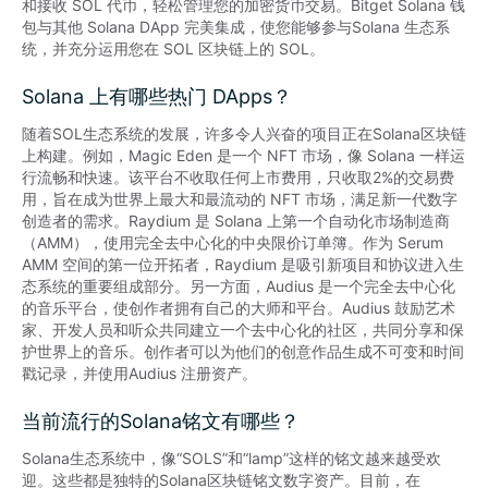
和接收 SOL 代币，轻松管理您的加密货币交易。Bitget Solana 钱
包与其他 Solana DApp 完美集成，使您能够参与Solana 生态系
统，并充分运用您在 SOL 区块链上的 SOL。
Solana 上有哪些热门 DApps？
随着SOL生态系统的发展，许多令人兴奋的项目正在Solana区块链
上构建。例如，Magic Eden 是一个 NFT 市场，像 Solana 一样运
行流畅和快速。该平台不收取任何上市费用，只收取2%的交易费
用，旨在成为世界上最大和最流动的 NFT 市场，满足新一代数字
创造者的需求。Raydium 是 Solana 上第一个自动化市场制造商
（AMM），使用完全去中心化的中央限价订单簿。作为 Serum 
AMM 空间的第一位开拓者，Raydium 是吸引新项目和协议进入生
态系统的重要组成部分。另一方面，Audius 是一个完全去中心化
的音乐平台，使创作者拥有自己的大师和平台。Audius 鼓励艺术
家、开发人员和听众共同建立一个去中心化的社区，共同分享和保
护世界上的音乐。创作者可以为他们的创意作品生成不可变和时间
戳记录，并使用Audius 注册资产。
当前流行的Solana铭文有哪些？
Solana生态系统中，像“SOLS”和“lamp”这样的铭文越来越受欢
迎。这些都是独特的Solana区块链铭文数字资产。目前，在