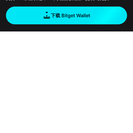
下载 Bitget Wallet
公司
关于 Bitget Wallet
产品
博客
加密卡
Bitget Wallet X
学院
稳定币理财
开发者文档
安全