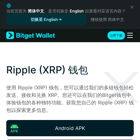
English
日本語
当前页面为
简体中文
。是否切换至
English
以查看对应语言内容？
Tiếng Việt
切换至 English
继续使用 简体中文
Русский
Español (Latinoamérica)
立即下载
Türkçe
Italiano
Français
Deutsch
Ripple (XRP) 钱包
简体中文
繁體中文
Português (Portugal)
使用 Ripple (XRP) 钱包，您可以通过我们的多链钱包轻松
Bahasa Indonesia
发送、接收和兑换 XRP。您还可以在我们的Bitget钱包中
ภาษาไทย
体验钱包的各种独特功能。获取您自己的 Ripple (XRP) 钱
हिन्दी
包以探索更多信息。
বাংলা
Español
Android APK
Português (Brasil)
Español (Argentina)