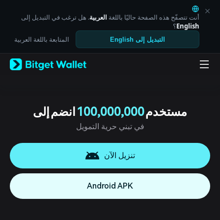
English
日本語
أنت تتصفّح هذه الصفحة حاليًا باللغة
العربية
. هل ترغب في التبديل إلى
Tiếng Việt
English
؟
Русский
المتابعة باللغة العربية
التبديل إلى English
Español (Latinoamérica)
Türkçe
Italiano
Français
Deutsch
简体中文
繁體中文
مستخدم
100,000,000
انضم إلى
Português (Portugal)
في تبني حرية التمويل
Bahasa Indonesia
ภาษาไทย
العربية
تنزيل الآن
हिन्दी
বাংলা
Español
Android APK
Português (Brasil)
Español (Argentina)