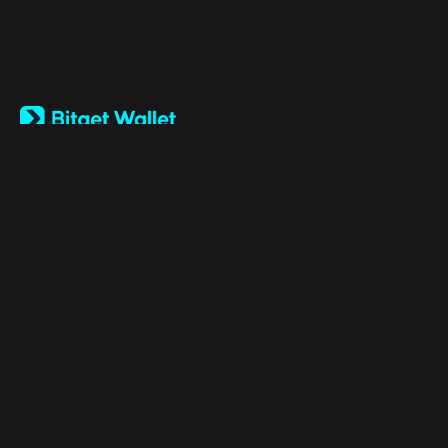
English
日本語
Tiếng Việt
Русский
الشركة
Español (Latinoamérica)
Türkçe
Bitget Wallet X
Italiano
Français
الأمان
Deutsch
简体中文
أدوات
繁體中文
Português (Portugal)
الأصول
Bahasa Indonesia
ภาษาไทย
Products
العربية
हिन्दी
قانوني
বাংলা