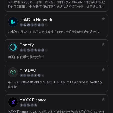
KuPay 的成立是基于这样一种信念，即拥有资产和金融产品的传统经济已
经过了到期日。中央银行和政府正在操纵市场和货币价值。银行通过保留
其资产并从中赚取利润，从消费者和商家那里赚了很多钱，而这些利润本
应归合法所有者所有：承担风险的一方是企业家和消费者。愿景 我们认
LinkDao Network
为，消费者和企业使用区块链技术并过渡到 web3 来进行和接收付款是实
现财务自由的关键，这意味着；拥有随时随地访问自有资产的独家能力
能够在任何地方从任何地方消费和接收价值。拥有对溢出 Mission KuPay
LinkDao 是去中心化的多链流动性推动者，专注于加密资产的高收益。
的资产赚取利息的选项将促进技术框架在任何智能合约平台上接受所有流
行的记录和未记录的代币，同时自动保留交易金额的价值，立即可用于赚
取利息。
Ondefy
购买任何代币的最便捷方式
MintDAO
第一个带有#RealYield 的跨链 NFT 启动板 由 LayerZero 和 Axelar 提
供支持
MAXX Finance
MAXX Finance从根本上将区块链上“定期存款/存款证明”的传统概念转变