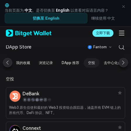
English
日本語
当前页面为
中文
。是否切换至
English
以查看对应语言内容？
Tiếng Việt
继续使用 中文
切换至 English
Русский
Español (Latinoamérica)
Türkçe
立即下载
Italiano
Français
DApp Store
Fantom
Deutsch
简体中文
我的收藏
浏览记录
DApp 推荐
空投
去中心化金融
繁體中文
Português (Portugal)
Bahasa Indonesia
空投
ภาษาไทย
العربية
DeBank
हिन्दी
বাংলা
Español
Web3 原生信使和最好的 Web3 投资组合跟踪器，涵盖所有 EVM 链上的
Português (Brasil)
所有代币、DeFi 协议、NFT。
Español (Argentina)
Connext