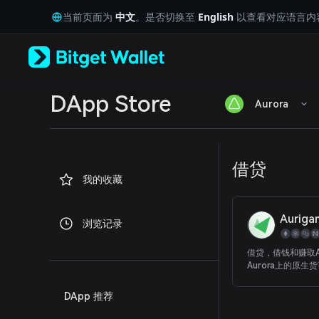
English
当前页面为
中文
。是否切换至
English
以查看对应语言内
日本語
Tiếng Việt
Русский
Español (Latinoamérica)
Türkçe
Italiano
DApp Store
Aurora
Français
Deutsch
简体中文
繁體中文
借贷
Português (Portugal)
我的收藏
Bahasa Indonesia
ภาษาไทย
العربية
Auriga
浏览记录
हिन्दी
বাংলা
借贷，借钱和赚取Au
Español
Aurora上的原生
Português (Brasil)
Español (Argentina)
DApp 推荐