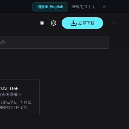
继续使用 中文
切换至 English
立即下载
ystal DeFi
 是一个多链平台，可简化
i 服务的访问和管理
换代币、赚取被动收入、
资组合、从我们的奖励
并参与我们社区启动板
GO) 上的代币发布。 现在