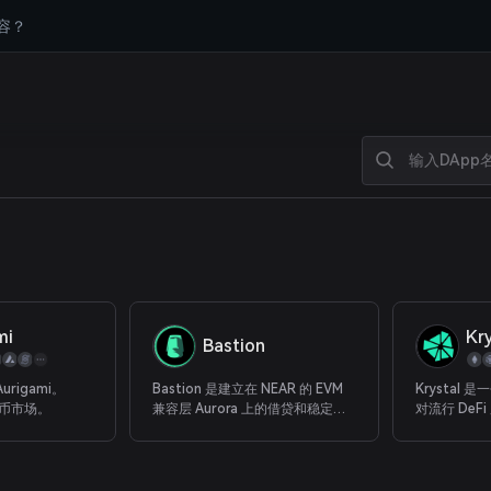
容？
mi
Kr
Bastion
rigami。
Bastion 是建立在 NEAR 的 EVM
Krystal
货币市场。
兼容层 Aurora 上的借贷和稳定交
对流行 DeF
换协议。 在 Aurora 的基础上，
NFT。 交
Bastion 能够创建一个自主利率引
管理您的投
擎，具有卓越的资本效率、低滑点
计划中受益
掉期、快速交易、超低费用、精确
(Krystal