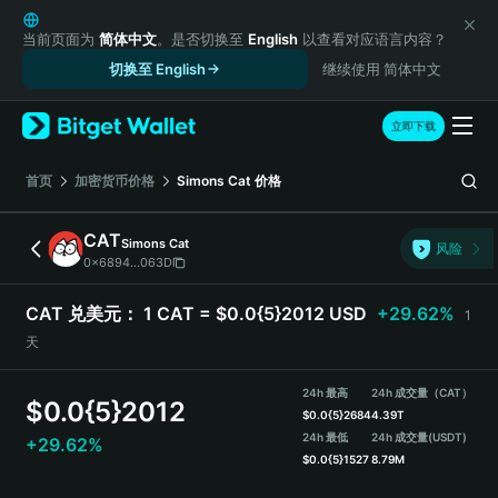
English
日本語
当前页面为
简体中文
。是否切换至
English
以查看对应语言内容？
Tiếng Việt
切换至 English
继续使用 简体中文
Русский
Español (Latinoamérica)
立即下载
Türkçe
Italiano
首页
加密货币价格
Simons Cat
价格
Français
Deutsch
CAT
Simons Cat
风险
简体中文
0x6894...063D
繁體中文
Português (Portugal)
CAT 兑美元：
1 CAT = $0.0{5}2012 USD
+29.62%
1
Bahasa Indonesia
天
ภาษาไทย
हिन्दी
24h 最高
24h 成交量（CAT）
$
0.0{5}2012
বাংলা
$
0.0{5}2684
4.39T
Español
24h 最低
24h 成交量
(USDT)
+29.62%
$
0.0{5}1527
8.79M
Português (Brasil)
Español (Argentina)
CAT 价格走势图