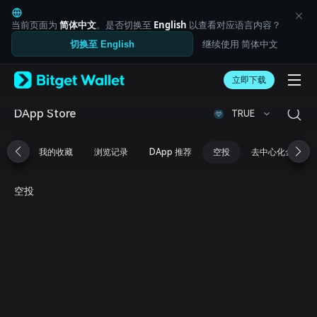
English
日本語
当前页面为
简体中文
。是否切换至
English
以查看对应语言内容？
Tiếng Việt
继续使用 简体中文
切换至 English
Русский
Español (Latinoamérica)
Türkçe
立即下载
Italiano
Français
DApp Store
TRUE
Deutsch
简体中文
我的收藏
浏览记录
DApp 推荐
空投
去中心化金融
繁體中文
Português (Portugal)
Bahasa Indonesia
空投
ภาษาไทย
العربية
हिन्दी
বাংলা
Español
Português (Brasil)
Español (Argentina)