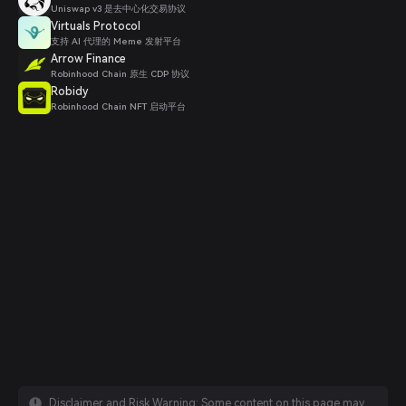
Uniswap v3 是去中心化交易协议
Virtuals Protocol
支持 AI 代理的 Meme 发射平台
Arrow Finance
Robinhood Chain 原生 CDP 协议
Robidy
Robinhood Chain NFT 启动平台
Disclaimer and Risk Warning: Some content on this page may