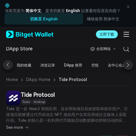
English
日本語
当前页面为
简体中文
。是否切换至
English
以查看对应语言内容？
Tiếng Việt
继续使用 简体中文
切换至 English
Русский
Español (Latinoamérica)
Türkçe
立即下载
Italiano
Français
DApp Store
全部网络
Deutsch
简体中文
我的收藏
浏览记录
DApp 推荐
空投
去中心化金融
繁體中文
Português (Portugal)
›
›
Bahasa Indonesia
Tide Protocol
Home
DApp Home
ภาษาไทย
العربية
Tide Protocol
हिन्दी
Tools
Airdrop
বাংলা
Tide 是一款 Web3 营销应用，旨在帮助项目高效获取和留存用户。它
Español
使项目能够通过代币或动态 NFT 激励用户在其应用或社交媒体上采取
Português (Brasil)
行动。Tide 的核心是一款利用代币激励启动数据驱动营销活动的应
Español (Argentina)
用。它让项目能够轻松创建营销活动，而用户则可以直接在活动页面参
See more
与各类活动。