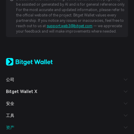
be assisted or generated by AI and is for general reference only.
For the most accurate and updated information, please refer to
the official website of the project. Bitget Wallet values every
partnership. If you notice any issues or inaccuracies, feel free to
reach out to us at
support.web3@bitget.com
— we appreciate
your feedback and will make improvements where needed.
English
日本語
Tiếng Việt
Русский
公司
Español (Latinoamérica)
Türkçe
Bitget Wallet X
Italiano
Français
安全
Deutsch
简体中文
工具
繁體中文
Português (Portugal)
资产
Bahasa Indonesia