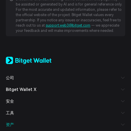
be assisted or generated by AI and is for general reference only.
For the most accurate and updated information, please refer to
the official website of the project. Bitget Wallet values every
partnership. If you notice any issues or inaccuracies, feel free to
reach out to us at
support.web3@bitget.com
— we appreciate
your feedback and will make improvements where needed.
English
日本語
Tiếng Việt
Русский
公司
Español (Latinoamérica)
Türkçe
Bitget Wallet X
Italiano
Français
安全
Deutsch
简体中文
工具
繁體中文
Português (Portugal)
资产
Bahasa Indonesia