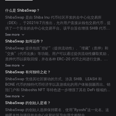
什么是 ShibaSwap？
ShibaSwap 是由 Shiba Inu 代币社区开发的去中心化交易所
（DEX）。于2021年7月推出，允许用户直接从钱包交易代币，提
供了一个安全的去中心化交易平台。该平台旨在增强 SHIB 代币的
实用性，并为其社区打造一个强大的生态系统。
See more
ShibaSwap 如何运作？
ShibaSwap 提供包括“挖矿”（提供流动性）、“埋藏”（质押）和
“交换”（代币兑换）等功能。用户可以通过提供流动性赚取奖励，
质押代币以获取回报，并在各种 ERC-20 代币之间进行交换。平
台还设有销毁门户以减少代币供应，并支持 NFT 铸造和交易。
See more
ShibaSwap 有何独特之处？
ShibaSwap 凭借其社区驱动的方式、涉及 SHIB、LEASH 和
BONE 代币的独特代币经济学以及游戏化的用户体验脱颖而出。销
毁门户和 Shiboshis NFT 等特色进一步增强了其在 DeFi 领域的独
特性。
See more
ShibaSwap 的创始人是谁？
ShibaSwap 的创始人选择保持匿名，使用“Ryoshi”这一化名。这
种匿名性与项目的去中心化和社区导向理念相契合。