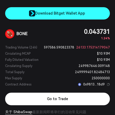
Download Bitget Wallet App
0.043731
BONE
1.24%
Trading Volume (24h)
597586.590823378
26133.175314179047
Circulating MCAP
$10.93M
Fully Diluted Valuation
$10.93M
Circulating Supply
249987646.009148
Total Supply
249999401.82484713
Max Supply
250000000
Contract Address
0x9813...18d9
Go to Trade
关于 ShibaSwap
最新新闻
即将举行的活动
常见问题