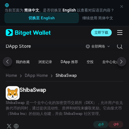
English
日本語
当前页面为
简体中文
。是否切换至
English
以查看对应语言内容？
Tiếng Việt
继续使用 简体中文
切换至 English
Русский
Español (Latinoamérica)
Türkçe
立即下载
Italiano
Français
DApp Store
全部网络
Deutsch
简体中文
我的收藏
浏览记录
DApp 推荐
空投
去中心化金融
繁體中文
Português (Portugal)
›
›
Bahasa Indonesia
ShibaSwap
Home
DApp Home
ภาษาไทย
العربية
ShibaSwap
हिन्दी
বাংলা
ShibaSwap 是一个去中心化的加密货币交易所（DEX），允许用户在兑
Español
换代币的同时，通过提供流动性、质押和销毁来赚取奖励。它由柴犬币
Português (Brasil)
（Shiba Inu）的创始人创建，并由 ShibaSwap 社区管理。
Español (Argentina)
0
0