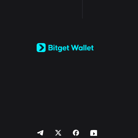
English
日本語
Tiếng Việt
Русский
Español (Latinoamérica)
Türkçe
Italiano
Français
Deutsch
简体中文
繁體中文
Português (Portugal)
Bahasa Indonesia
ภาษาไทย
العربية
हिन्दी
বাংলা
Español
Português (Brasil)