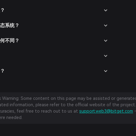
么？
t生态系统？
手有何不同？
险？
sk Warning: Some content on this page may be assisted or generated 
ed information, please refer to the official website of the project.
curacies, feel free to reach out to us at
support.web3@bitget.com
—
re needed.