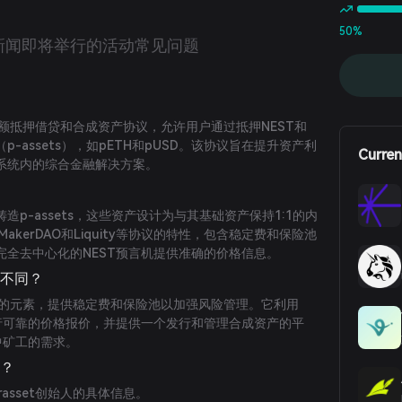
50%
新闻
即将举行的活动
常见问题
的超额抵押借贷和合成资产协议，允许用户通过抵押NEST和
p-assets），如pETH和pUSD。该协议旨在提升资产利
Curren
系统内的综合金融解决方案。
p-assets，这些资产设计为与其基础资产保持1:1的内
了MakerDAO和Liquity等协议的特性，包含稳定费和保险池
完全去中心化的NEST预言机提供准确的价格信息。
众不同？
有协议的元素，提供稳定费和保险池以加强风险管理。它利用
进行可靠的价格报价，并提供一个发行和管理合成资产的平
中矿工的需求。
谁？
asset创始人的具体信息。