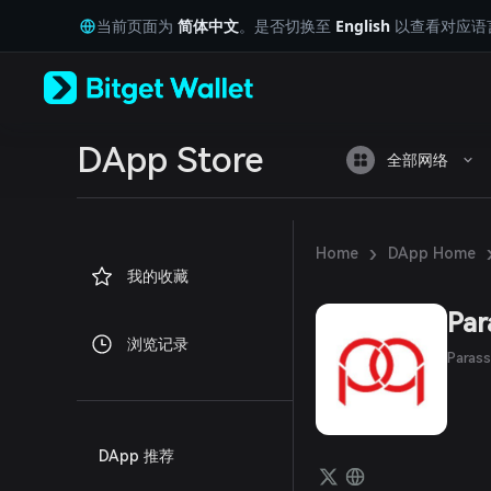
English
当前页面为
简体中文
。是否切换至
English
以查看对应语
日本語
Tiếng Việt
Русский
Español (Latinoamérica)
Türkçe
Italiano
DApp Store
全部网络
Français
Deutsch
简体中文
繁體中文
›
Home
DApp Home
Português (Portugal)
我的收藏
Bahasa Indonesia
ภาษาไทย
Par
العربية
浏览记录
हिन्दी
Para
বাংলা
Español
Português (Brasil)
Español (Argentina)
DApp 推荐