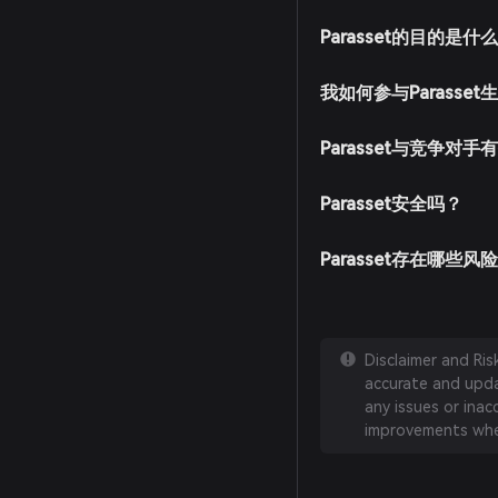
Parasset的目的是什
我如何参与Parasse
Parasset与竞争对
Parasset安全吗？
Parasset存在哪些风
Disclaimer and Ri
accurate and updat
any issues or inac
improvements whe