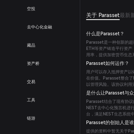
空投
关于 Parasset
最新
去中心化金融
什么是Parasset？
Parasset是一种创新
藏品
ETH等资产铸造平行资产（
用率，提供加密货币生态
Parasset如何运作？
资产桥
用户可以存入抵押资产以铸造
在价值。Parasset整合
交易
以管理风险。该协议利用
是什么让Parasset与
工具
Parasset结合了现
NEST去中心化预言机
台，满足NEST生态系统
链游
Parasset的创始人是
提供的资料中暂无关于Par