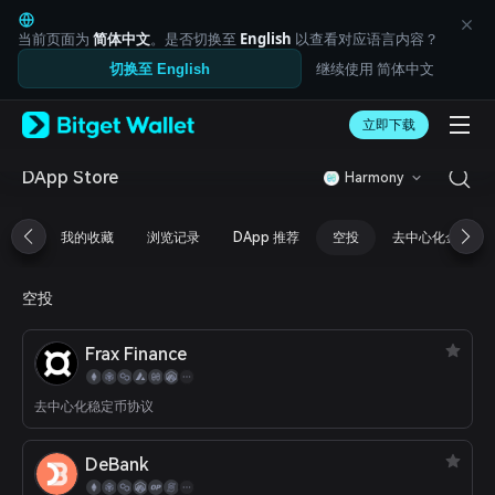
English
日本語
当前页面为
简体中文
。是否切换至
English
以查看对应语言内容？
Tiếng Việt
继续使用 简体中文
切换至 English
Русский
Español (Latinoamérica)
Türkçe
立即下载
Italiano
Français
DApp Store
Harmony
Deutsch
简体中文
我的收藏
浏览记录
DApp 推荐
空投
去中心化金融
繁體中文
Português (Portugal)
Bahasa Indonesia
空投
ภาษาไทย
العربية
Frax Finance
हिन्दी
বাংলা
Español
去中心化稳定币协议
Português (Brasil)
Español (Argentina)
DeBank