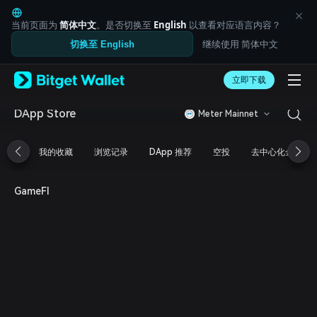
English
日本語
当前页面为
简体中文
。是否切换至
English
以查看对应语言内容？
Tiếng Việt
继续使用 简体中文
切换至 English
Русский
Español (Latinoamérica)
Türkçe
立即下载
Italiano
Français
DApp Store
Meter Mainnet
Deutsch
简体中文
我的收藏
浏览记录
DApp 推荐
空投
去中心化金融
繁體中文
Português (Portugal)
Bahasa Indonesia
GameFI
ภาษาไทย
العربية
हिन्दी
বাংলা
Español
Português (Brasil)
Español (Argentina)