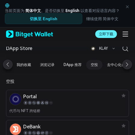
English
日本語
当前页面为
简体中文
。是否切换至
English
以查看对应语言内容？
Tiếng Việt
继续使用 简体中文
切换至 English
Русский
Español (Latinoamérica)
Türkçe
立即下载
Italiano
Français
DApp Store
KLAY
Deutsch
简体中文
我的收藏
浏览记录
DApp 推荐
空投
去中心化金融
繁體中文
Português (Portugal)
Bahasa Indonesia
空投
ภาษาไทย
العربية
Portal
हिन्दी
বাংলা
Español
代币与 NFT 跨链桥
Português (Brasil)
Español (Argentina)
DeBank