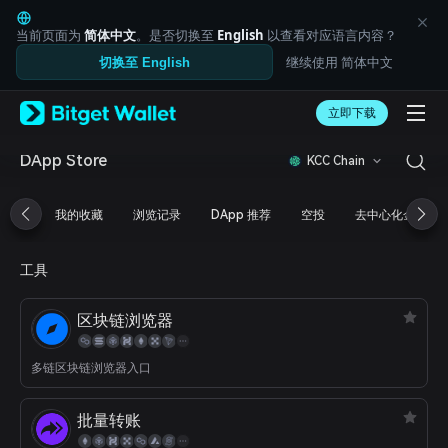
English
日本語
当前页面为
简体中文
。是否切换至
English
以查看对应语言内容？
Tiếng Việt
继续使用 简体中文
切换至 English
Русский
Español (Latinoamérica)
Türkçe
立即下载
Italiano
Français
DApp Store
KCC Chain
Deutsch
简体中文
我的收藏
浏览记录
DApp 推荐
空投
去中心化金融
繁體中文
Português (Portugal)
Bahasa Indonesia
工具
ภาษาไทย
العربية
区块链浏览器
हिन्दी
বাংলা
Español
多链区块链浏览器入口
Português (Brasil)
Español (Argentina)
批量转账