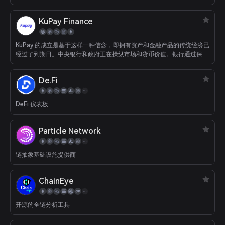
KuPay Finance
KuPay 的成立是基于这样一种信念，即拥有资产和金融产品的传统经济已
经过了到期日。中央银行和政府正在操纵市场和货币价值。银行通过保留
其资产并从中赚取利润，从消费者和商家那里赚了很多钱，而这些利润本
应归合法所有者所有：承担风险的一方是企业家和消费者。愿景 我们认
De.Fi
为，消费者和企业使用区块链技术并过渡到 web3 来进行和接收付款是实
现财务自由的关键，这意味着；拥有随时随地访问自有资产的独家能力
能够在任何地方从任何地方消费和接收价值。拥有对溢出 Mission KuPay
DeFi 仪表板
的资产赚取利息的选项将促进技术框架在任何智能合约平台上接受所有流
行的记录和未记录的代币，同时自动保留交易金额的价值，立即可用于赚
取利息。
Particle Network
链抽象基础设施提供商
ChainEye
开源的全链分析工具