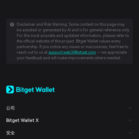
Disclaimer and Risk Warning: Some content on this page may
be assisted or generated by AI and is for general reference only.
For the most accurate and updated information, please refer to
the official website of the project. Bitget Wallet values every
partnership. If you notice any issues or inaccuracies, feel free to
reach out to us at
support.web3@bitget.com
— we appreciate
your feedback and will make improvements where needed.
English
日本語
Tiếng Việt
Русский
公司
Español (Latinoamérica)
Türkçe
Bitget Wallet X
Italiano
Français
安全
Deutsch