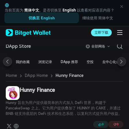
English
日本語
当前页面为
简体中文
。是否切换至
English
以查看对应语言内容？
Tiếng Việt
继续使用 简体中文
切换至 English
Русский
Español (Latinoamérica)
Türkçe
立即下载
Italiano
Français
DApp Store
全部网络
Deutsch
简体中文
我的收藏
浏览记录
DApp 推荐
空投
去中心化金融
繁體中文
Português (Portugal)
›
›
Bahasa Indonesia
Hunny Finance
Home
DApp Home
ภาษาไทย
العربية
Hunny Finance
हिन्दी
বাংলা
Hunny 旨在为用户提供最简单的方式加入 DeFi 世界，构建于
Español
PancakeSwap 之上。它为用户提供叠加了 HUNNY 的 CAKE，并通过
Português (Brasil)
BNB 链支持底层的 DeFi 技术和生态系统，以复利方式提升用户收益。
Español (Argentina)
0
0