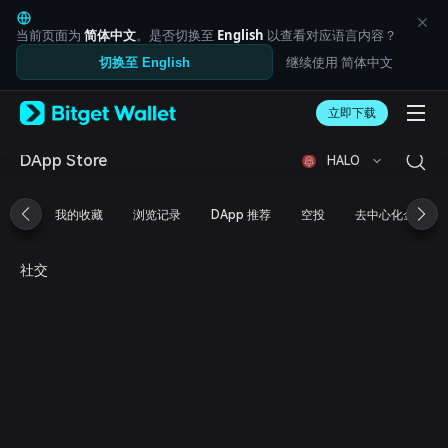
English
日本語
当前页面为
简体中文
。是否切换至
English
以查看对应语言内容？
Tiếng Việt
继续使用 简体中文
切换至 English
Русский
Español (Latinoamérica)
Türkçe
立即下载
Italiano
Français
DApp Store
HALO
Deutsch
简体中文
我的收藏
浏览记录
DApp 推荐
空投
去中心化金融
繁體中文
Português (Portugal)
Bahasa Indonesia
社交
ภาษาไทย
العربية
हिन्दी
বাংলা
Español
Português (Brasil)
Español (Argentina)