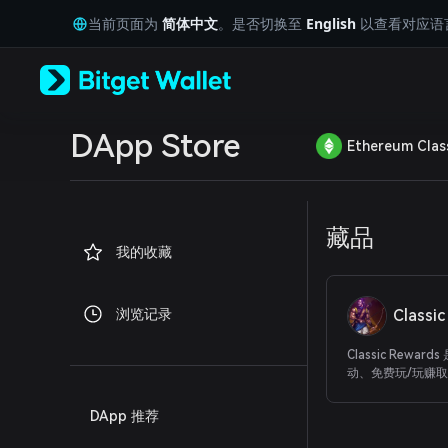
English
当前页面为
简体中文
。是否切换至
English
以查看对应语
日本語
Tiếng Việt
Русский
Español (Latinoamérica)
Türkçe
Italiano
DApp Store
Ethereum Clas
Français
Deutsch
简体中文
繁體中文
藏品
Português (Portugal)
我的收藏
Bahasa Indonesia
ภาษาไทย
العربية
浏览记录
Classi
हिन्दी
বাংলা
Classic Reward
Español
动、免费玩/玩赚
Português (Brasil)
的家园。
Español (Argentina)
DApp 推荐