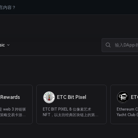
言内容？
sic
c Rewards
ETC Bit Pixel
ET
s 是 web 3 跨链驱
ETC BIT PIXEL 8 位像素艺术
Ethereum C
取策略交易卡游戏
NFT，以太坊经典区块链上的第一
Yacht Clu
款元界游戏。 所有 NFT 都将转换
家的 10,0
为 3D 模型，所有所有者都有机会
NFT，生活在 E
在 Metaverse 游戏中使用他们的
(ETC) 区
3D 模型并为自己创建 3D 视频，而
没有两块是一