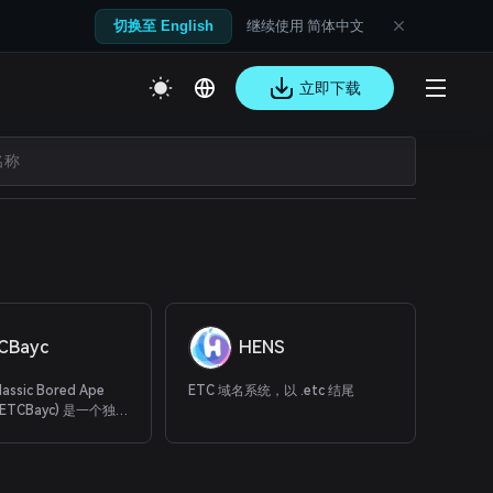
继续使用 简体中文
切换至 English
立即下载
CBayc
HENS
lassic Bored Ape
ETC 域名系统，以 .etc 结尾
b (ETCBayc) 是一个独
00 只可铸币的优质
thereum Classic
块链上。 这些数字无聊猿
样的。 每一个都是独