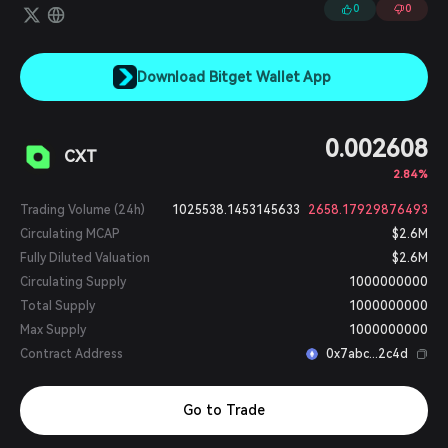
0
0
Download Bitget Wallet App
0.002608
CXT
2.84%
Trading Volume (24h)
1025538.1453145633
2658.17929876493
Circulating MCAP
$2.6M
Fully Diluted Valuation
$2.6M
Circulating Supply
1000000000
Total Supply
1000000000
Max Supply
1000000000
Contract Address
0x7abc...2c4d
Go to Trade