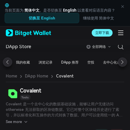
English
日本語
当前页面为
简体中文
。是否切换至
English
以查看对应语言内容？
Tiếng Việt
继续使用 简体中文
切换至 English
Русский
Español (Latinoamérica)
Türkçe
立即下载
Italiano
Français
DApp Store
全部网络
Deutsch
简体中文
我的收藏
浏览记录
DApp 推荐
空投
去中心化金融
繁體中文
Português (Portugal)
›
›
Bahasa Indonesia
Covalent
Home
DApp Home
ภาษาไทย
العربية
Covalent
हिन्दी
Tools
বাংলা
Covalent 是一个去中心化的数据基础设施，能够让用户无缝访问
Español
otherwise 无法获取的区块链数据。它已对整个区块链历史进行了索
Português (Brasil)
引，并以标准化和互操作的方式转换了数据。用户可以使用统一的 API
Español (Argentina)
查询指定区块链上几乎任何数据。
See more