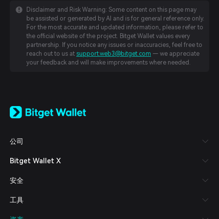
Disclaimer and Risk Warning: Some content on this page may
be assisted or generated by AI and is for general reference only.
For the most accurate and updated information, please refer to
the official website of the project. Bitget Wallet values every
partnership. If you notice any issues or inaccuracies, feel free to
reach out to us at
support.web3@bitget.com
— we appreciate
your feedback and will make improvements where needed.
English
日本語
Tiếng Việt
Русский
公司
Español (Latinoamérica)
Türkçe
Bitget Wallet X
Italiano
Français
安全
Deutsch
简体中文
工具
繁體中文
Português (Portugal)