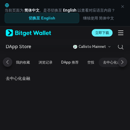
English
日本語
当前页面为
简体中文
。是否切换至
English
以查看对应语言内容？
Tiếng Việt
继续使用 简体中文
切换至 English
Русский
Español (Latinoamérica)
Türkçe
立即下载
Italiano
Français
DApp Store
Callisto Mainnet
Deutsch
简体中文
我的收藏
浏览记录
DApp 推荐
空投
去中心化金融
繁體中文
Português (Portugal)
Bahasa Indonesia
去中心化金融
ภาษาไทย
العربية
हिन्दी
বাংলা
Español
Português (Brasil)
Español (Argentina)