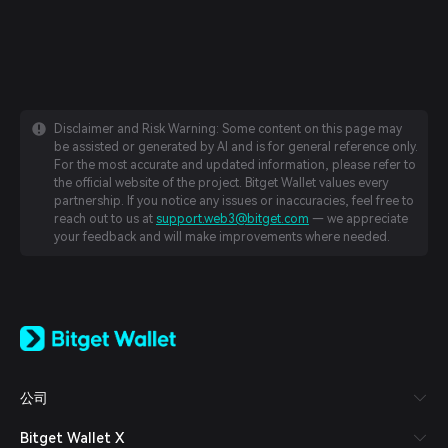
Disclaimer and Risk Warning: Some content on this page may
be assisted or generated by AI and is for general reference only.
For the most accurate and updated information, please refer to
the official website of the project. Bitget Wallet values every
partnership. If you notice any issues or inaccuracies, feel free to
reach out to us at
support.web3@bitget.com
— we appreciate
your feedback and will make improvements where needed.
English
日本語
Tiếng Việt
Русский
公司
Español (Latinoamérica)
Türkçe
Bitget Wallet X
Italiano