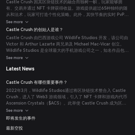
Castle Crush 因其区块链技术的融合而独树一帜，玩家能够拥
有、交易并通过 NFT 卡牌获得收益。游戏提供超过65种独特的随
从和法术，玩家可打造个性化策略。此外，其快节奏的实时 PvP
战斗为玩家提供了刺激的体验。(
castlecrushgame.com
)
See more
Castle Crush 的创始人是谁？
Castle Crush 由巴西游戏公司 Wildlife Studios 开发，该公司由
Victor 和 Arthur Lazarte 两兄弟及 Michael Mac-Vicar 创立。
Wildlife Studios 是全球最大的手机游戏公司之一，知名作品包括
《狙击手3D》和《网球冲击》。(
renft.io
)
See more
Latest News
Castle Crush 有哪些重要事件？
2022年3月，Wildlife Studios通过将区块链技术整合入 Castle
Crush，进入了 Web3 游戏领域，引入了 NFT 卡牌和游戏内代币
Ascension Crystals（$ACS）。此举使 Castle Crush 成为区块
链游戏领域中玩家规模最大的项目之一。(
renft.io
)
See more
即将发生的事件
最新空投