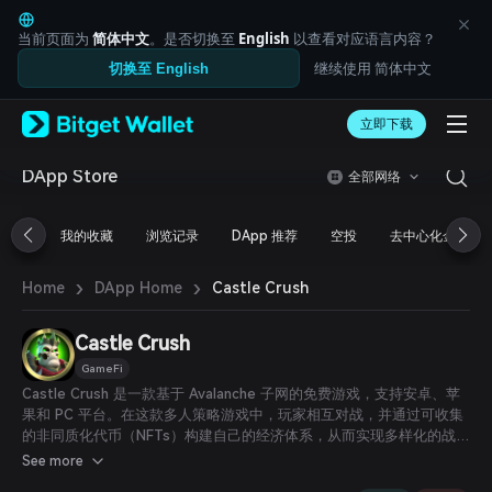
English
日本語
当前页面为
简体中文
。是否切换至
English
以查看对应语言内容？
Tiếng Việt
继续使用 简体中文
切换至 English
Русский
Español (Latinoamérica)
Türkçe
立即下载
Italiano
Français
DApp Store
全部网络
Deutsch
简体中文
我的收藏
浏览记录
DApp 推荐
空投
去中心化金融
繁體中文
Português (Portugal)
›
›
Bahasa Indonesia
Castle Crush
Home
DApp Home
ภาษาไทย
العربية
Castle Crush
हिन्दी
GameFi
বাংলা
Castle Crush 是一款基于 Avalanche 子网的免费游戏，支持安卓、苹
Español
果和 PC 平台。在这款多人策略游戏中，玩家相互对战，并通过可收集
Português (Brasil)
的非同质化代币（NFTs）构建自己的经济体系，从而实现多样化的战斗
Español (Argentina)
策略。
See more