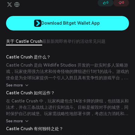
0
0
Download Bitget Wallet App
关于 Castle Crush
最新新闻
即将举行的活动
常见问题
Castle Crush 是什么？
Castle Crush 是由 Wildlife Studios 开发的一款实时多人策略游
戏，玩家使用强力法术和传奇怪物的牌组进行1对1的战斗。游戏的
使命是为全球玩家提供一个引人入胜且具有竞争性的游戏平台，结
合策略牌组构建与快速战斗。(
castlecrushgame.com
)
See more
Castle Crush 如何运作？
在 Castle Crush 中，玩家构建包含14张卡牌的牌组，包括随从和
法术，并在三条战线上进行实时战斗。目标是摧毁对手的城堡，同
时保护自己的城堡。玩家需战略性地部署卡牌，考虑法力消耗和卡
牌技能，以巧妙地战胜对手。(
playtoearngames.com
)
See more
Castle Crush 有何独特之处？