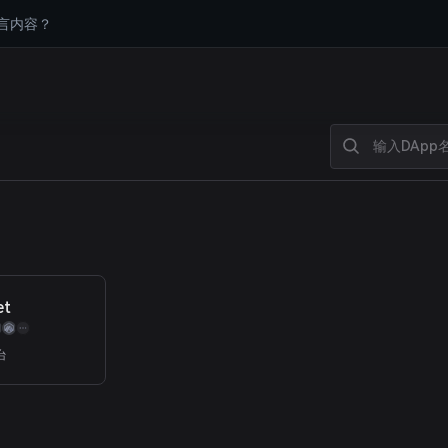
言内容？
et
台