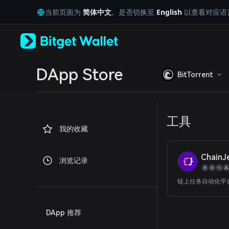
English
当前页面为
简体中文
。是否切换至
English
以查看对应语
日本語
Tiếng Việt
Русский
Español (Latinoamérica)
Türkçe
Italiano
DApp Store
BitTorrent
Français
Deutsch
简体中文
繁體中文
工具
Português (Portugal)
我的收藏
Bahasa Indonesia
ภาษาไทย
العربية
ChainJ
浏览记录
हिन्दी
বাংলা
链上任务自动化平
Español
Português (Brasil)
Español (Argentina)
DApp 推荐