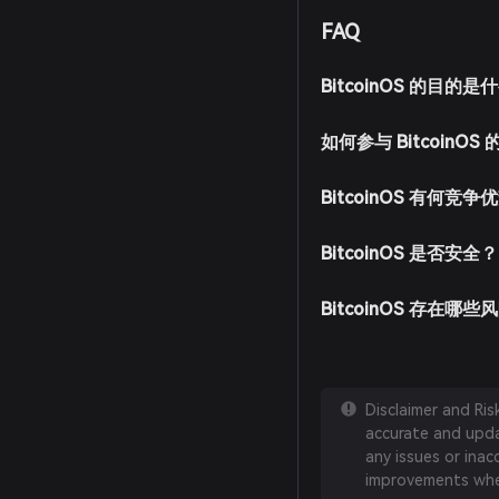
FAQ
BitcoinOS 的目的是
如何参与 BitcoinO
BitcoinOS 有何竞争
BitcoinOS 是否安全？
BitcoinOS 存在哪些
Disclaimer and Ri
accurate and updat
any issues or inac
improvements whe