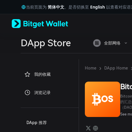
English
当前页面为
简体中文
。是否切换至
English
以查看对应语
日本語
Tiếng Việt
Русский
Español (Latinoamérica)
Türkçe
Italiano
DApp Store
全部网络
Français
Deutsch
简体中文
繁體中文
›
Home
DApp Home
Português (Portugal)
我的收藏
Bahasa Indonesia
ภาษาไทย
Bit
العربية
浏览记录
हिन्दी
Bit
বাংলা
的汇总
（DA
Español
（De
Português (Brasil)
See m
作汇总
Español (Argentina)
DApp 推荐