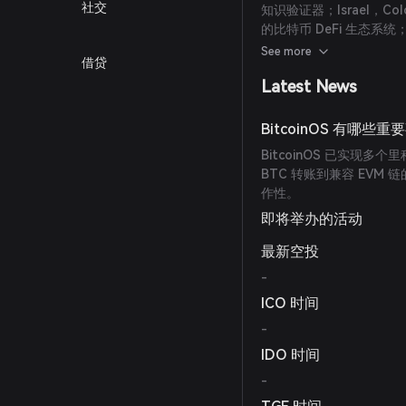
社交
知识验证器；Israel，Col
的比特币 DeFi 生态系统；
前风险投资创始人及 Bitla
See more
借贷
售。
Latest News
BitcoinOS 有哪些
BitcoinOS 已实
BTC 转账到兼容 EVM 链的
作性。
即将举办的活动
最新空投
-
ICO 时间
-
IDO 时间
-