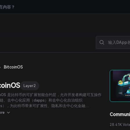
言内容？
›
BitcoinOS
coinOS
Layer2
coinOS 是比特币的可扩展智能合约层，允许开发者构建可互操作
链、去中心化应用（dapps）和去中心化自治组织
Os），为比特币带来可扩展性、隐私和去中心化金融
Fi）。BitcoinOS 是比特币超级链：由比特币保障安全的可互操
ore
Communi
链，提供近乎无需信任的BTC及其他比特币原生资产通道。
28.41K Vot