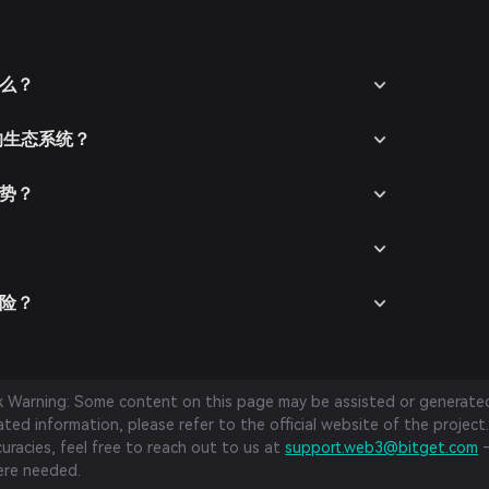
什么？
S 的生态系统？
优势？
风险？
sk Warning: Some content on this page may be assisted or generated 
ed information, please refer to the official website of the project.
curacies, feel free to reach out to us at
support.web3@bitget.com
—
re needed.