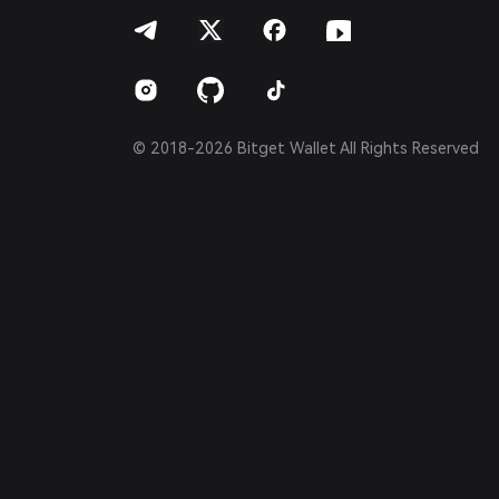
বাংলা
Español
Português (Brasil)
Español (Argentina)
© 2018-2026 Bitget Wallet All Rights Reserved