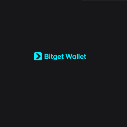
English
日本語
Tiếng Việt
Русский
Español (Latinoamérica)
Türkçe
Italiano
Français
Deutsch
简体中文
繁體中文
Português (Portugal)
Bahasa Indonesia
ภาษาไทย
العربية
हिन्दी