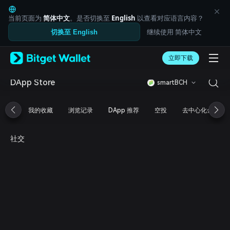
English
日本語
当前页面为
简体中文
。是否切换至
English
以查看对应语言内容？
Tiếng Việt
继续使用 简体中文
切换至 English
Русский
Español (Latinoamérica)
Türkçe
立即下载
Italiano
Français
DApp Store
smartBCH
Deutsch
简体中文
我的收藏
浏览记录
DApp 推荐
空投
去中心化金融
繁體中文
Português (Portugal)
Bahasa Indonesia
社交
ภาษาไทย
العربية
हिन्दी
বাংলা
Español
Português (Brasil)
Español (Argentina)