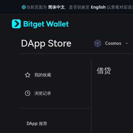
English
当前页面为
简体中文
。是否切换至
English
以查看对应语
日本語
Tiếng Việt
Русский
Español (Latinoamérica)
Türkçe
Italiano
DApp Store
Cosmos
Français
Deutsch
简体中文
繁體中文
借贷
Português (Portugal)
我的收藏
Bahasa Indonesia
ภาษาไทย
العربية
浏览记录
हिन्दी
বাংলা
Español
Português (Brasil)
Español (Argentina)
DApp 推荐