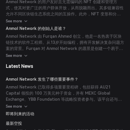
Anmol Network 的用户友好且无需编码的 NFT 创建和管理方
式，使其对更广泛的用户群体开放，从而脱颖而出。其多链兼容性
允许不同区块链生态系统之间的互操作。此外，NFT 变形和分割
所有权等功能为用户参与和变现数字资产提供了创新方式。
See more
Anmol Network 的创始人是谁？
Anmol Network 由 Furqan Ahmed 创立，他是一名热衷于区块
链技术的软件工程师。从13岁开始编程，拥有开发解决复杂问题方
案的背景。Furqan 对 Anmol Network 的愿景是创建一个易于访
问和互操作的平台，使用户能够在没有技术障碍的情况下参与
See more
NFT 领域。
Latest News
Anmol Network 发生了哪些重要事件？
Anmol Network 已取得多项重要里程碑，包括获得 AU21
Capital 领投的 100 万美元种子资金，并有 MEXC Global
Exchange、YBB Foundation 等战略投资者参与。该平台还与
Polygon、Darwinia Network、Crust Network 和 Cere
See more
Network 等行业领先者建立合作关系，以增强其互操作性和存储
即将到来的活动
能力。
最新空投