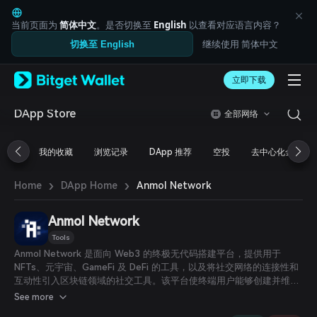
English
日本語
当前页面为
简体中文
。是否切换至
English
以查看对应语言内容？
Tiếng Việt
继续使用 简体中文
切换至 English
Русский
Español (Latinoamérica)
Türkçe
立即下载
Italiano
Français
DApp Store
全部网络
Deutsch
简体中文
我的收藏
浏览记录
DApp 推荐
空投
去中心化金融
繁體中文
Português (Portugal)
›
›
Bahasa Indonesia
Anmol Network
Home
DApp Home
ภาษาไทย
العربية
Anmol Network
हिन्दी
Tools
বাংলা
Anmol Network 是面向 Web3 的终极无代码搭建平台，提供用于
Español
NFTs、元宇宙、GameFi 及 DeFi 的工具，以及将社交网络的连接性和
Português (Brasil)
互动性引入区块链领域的社交工具。该平台使终端用户能够创建并维护
Español (Argentina)
自己的数字资产，如 NFTs 或代币，部署并管理去中心化的社区驱动型
See more
DAO，等等。