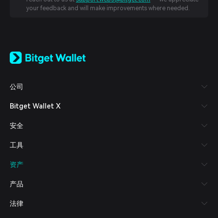
your feedback and will make improvements where needed.
English
日本語
Tiếng Việt
Русский
公司
Español (Latinoamérica)
Türkçe
Bitget Wallet X
Italiano
Français
安全
Deutsch
简体中文
工具
繁體中文
Português (Portugal)
资产
Bahasa Indonesia
ภาษาไทย
产品
العربية
हिन्दी
法律
বাংলা