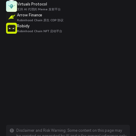
Virtuals Protocol
支持 AI 代理的 Meme 发射平台
Arrow Finance
Robinhood Chain 原生 CDP 协议
Robidy
Robinhood Chain NFT 启动平台
Disclaimer and Risk Warning: Some content on this page may