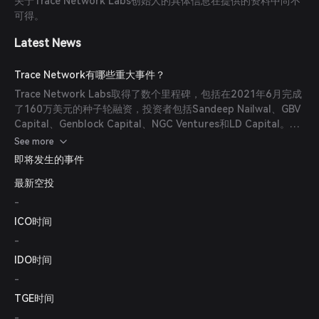
关于Trace Network Labs创始人的具体信息在提供的资料中尚不
可得。
Latest News
Trace Network有哪些重大事件？
Trace Network Labs取得了数个里程碑，包括在2021年6月完成
了160万美元的种子轮融资，投资者包括Sandeep Nailwal、GBV
Capital、Genblock Capital、NGC Ventures和LD Capital。该
项目还于2021年第二季度在SushiSwap的MISO启动平台进行了
See more
首次去中心化交易发行(IDO)，以0.20美元的价格筹集了10万美
即将发生的事件
元。
最新空投
-
ICO时间
-
IDO时间
-
TGE时间
-