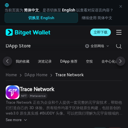
English
日本語
当前页面为
简体中文
。是否切换至
English
以查看对应语言内容？
Tiếng Việt
继续使用 简体中文
切换至 English
Русский
Español (Latinoamérica)
Türkçe
立即下载
Italiano
Français
DApp Store
全部网络
Deutsch
简体中文
我的收藏
浏览记录
DApp 推荐
空投
去中心化金融
繁體中文
Português (Portugal)
›
›
Bahasa Indonesia
Trace Network
Home
DApp Home
ภาษาไทย
العربية
Trace Network
हिन्दी
NFT
Metaverse
বাংলা
Trace Network 正在为企业和个人提供一套完整的元宇宙技术，帮助他
Español
们打造自己的 3D 体验。所有组件均基于区块链原生构建，包括首创的
Português (Brasil)
web3.0 原生真实感 #BUDDY 头像。可以把我们理解为元宇宙领域的
Español (Argentina)
SHOPIFY。此外，它还助力时尚和生活方式行业的企业与个人打造自己
See more
的体验店、活动和演唱会。