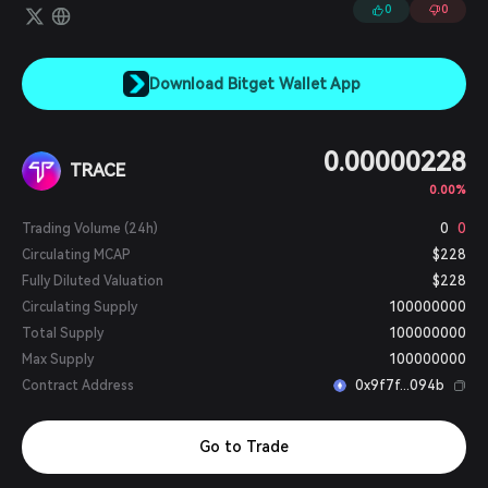
0
0
Download Bitget Wallet App
0.00000228
TRACE
0.00%
Trading Volume (24h)
0
0
Circulating MCAP
$228
Fully Diluted Valuation
$228
Circulating Supply
100000000
Total Supply
100000000
Max Supply
100000000
Contract Address
0x9f7f...094b
Go to Trade