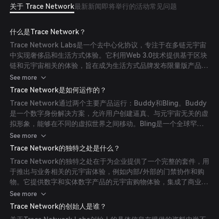
关于 Trace Network
最新新闻
即将举行的活动
常见问题
什么是Trace Network？
Trace Network Labs是一个去中心化协议，专注于在多链元宇宙
中实现奢侈品和生活方式体验。它利用Web 3.0技术提供基于区块
链和元宇宙相关的体验，旨在成为生活方式品牌发布限量版产品的
门户，专为数字虚拟形象设计，覆盖多个链和元宇宙。
See more
Trace Network是如何运作的？
Trace Network通过两个主要产品运行：Buddy和Bling。Buddy
是一个数字身份解决方案，允许用户创建逼真、与元宇宙无关的虚
拟形象，能够在不同的虚拟世界之间移动。Bling是一个全球罕见
和独家NFT市场，专注于限量版生活方式产品和配饰，使品牌能够
See more
创建、营销并向全球受众分发独家NFT。
Trace Network的独特之处是什么？
Trace Network的独特之处在于为企业提供了一个完整的套件，用
于推出与业务相关的元宇宙体验，例如内部/外部的门禁协作和购
物。它提供数字和实体数字产品的元宇宙购物体验，集成了商业交
易的支付组件。此外，Trace元宇宙体验由NFT和区块链驱动，确
See more
保产品起源、所有权转移及跨多链的体验的可追溯性。
Trace Network的创始人是谁？