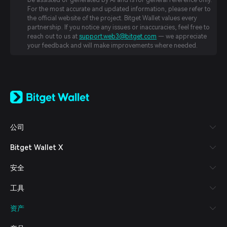
be assisted or generated by AI and is for general reference only.
For the most accurate and updated information, please refer to
the official website of the project. Bitget Wallet values every
partnership. If you notice any issues or inaccuracies, feel free to
reach out to us at
support.web3@bitget.com
— we appreciate
your feedback and will make improvements where needed.
English
日本語
Tiếng Việt
Русский
公司
Español (Latinoamérica)
Türkçe
Bitget Wallet X
Italiano
Français
安全
Deutsch
简体中文
工具
繁體中文
Português (Portugal)
资产
Bahasa Indonesia
ภาษาไทย