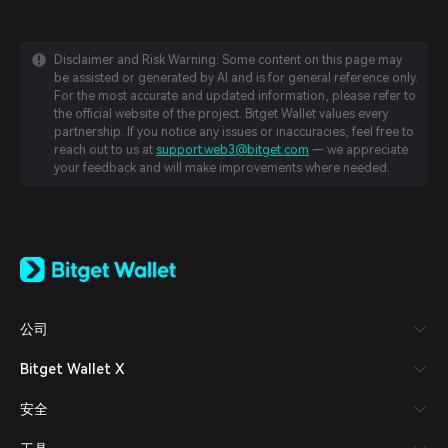
Disclaimer and Risk Warning: Some content on this page may
be assisted or generated by AI and is for general reference only.
For the most accurate and updated information, please refer to
the official website of the project. Bitget Wallet values every
partnership. If you notice any issues or inaccuracies, feel free to
reach out to us at
support.web3@bitget.com
— we appreciate
your feedback and will make improvements where needed.
English
日本語
Tiếng Việt
Русский
公司
Español (Latinoamérica)
Türkçe
Bitget Wallet X
Italiano
Français
安全
Deutsch
简体中文