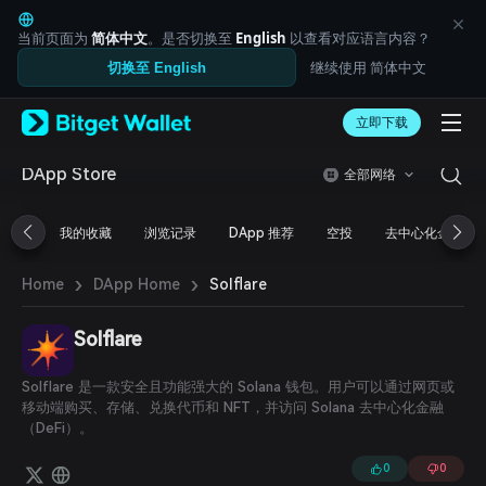
English
日本語
当前页面为
简体中文
。是否切换至
English
以查看对应语言内容？
Tiếng Việt
继续使用 简体中文
切换至 English
Русский
Español (Latinoamérica)
Türkçe
立即下载
Italiano
Français
DApp Store
全部网络
Deutsch
简体中文
我的收藏
浏览记录
DApp 推荐
空投
去中心化金融
繁體中文
Português (Portugal)
›
›
Bahasa Indonesia
Solflare
Home
DApp Home
ภาษาไทย
العربية
Solflare
हिन्दी
বাংলা
Solflare 是一款安全且功能强大的 Solana 钱包。用户可以通过网页或
Español
移动端购买、存储、兑换代币和 NFT，并访问 Solana 去中心化金融
Português (Brasil)
（DeFi）。
Español (Argentina)
0
0