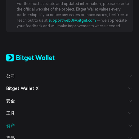
For the most accurate and updated information, please refer to
the official website of the project. Bitget Wallet values every
partnership. If you notice any issues or inaccuracies, feel free to
reach out to us at
support.web3@bitget.com
— we appreciate
your feedback and will make improvements where needed.
English
日本語
Tiếng Việt
Русский
公司
Español (Latinoamérica)
Türkçe
Bitget Wallet X
Italiano
Français
安全
Deutsch
简体中文
工具
繁體中文
Português (Portugal)
资产
Bahasa Indonesia
ภาษาไทย
产品