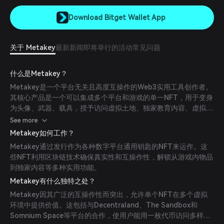
Download Bitget Wallet App
关于 Metakey
最新新闻
即将举行的活动
常见问题
什么是Metakey？
Metakey是一个平台无关且高度互操作的Web3实用工具创作者。
其核心产品是一个可以集成多个平台和游戏的单一NFT，用于变身
为头像、武器、载具，授予访问虚拟土地、独家教育内容、虚拟活
动VIP体验等多种功能。
See more
Metakey如何工作？
Metakey通过发行作为各种数字平台通用钥匙的NFT来运作。这
些NFT利用区块链技术确保真实性和互操作性，解锁从游戏内物品
到独家内容等多种实用功能。
Metakey有什么独特之处？
Metakey因其广泛的互操作性而突出，允许单个NFT在多个虚拟
环境中提供价值。这包括与Decentraland、The Sandbox和
Somnium Space等平台的合作，使用户能用一枚代币访问多样化