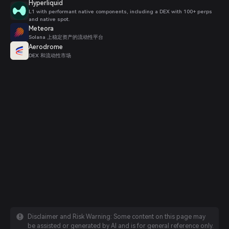
Hyperliquid
L1 with performant native components, including a DEX with 100+ perps
and native spot.
Meteora
Solana 上稳定资产的流动性平台
Aerodrome
DEX 和流动性市场
Disclaimer and Risk Warning: Some content on this page may
be assisted or generated by AI and is for general reference only.