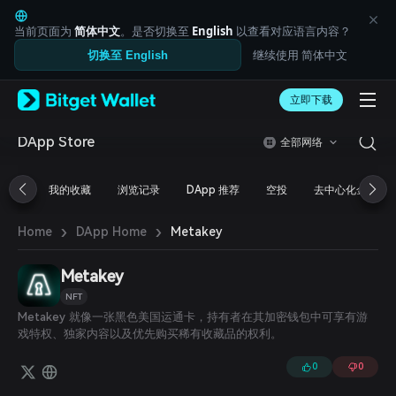
English
日本語
当前页面为
简体中文
。是否切换至
English
以查看对应语言内容？
Tiếng Việt
继续使用 简体中文
切换至 English
Русский
Español (Latinoamérica)
Türkçe
立即下载
Italiano
Français
DApp Store
全部网络
Deutsch
简体中文
我的收藏
浏览记录
DApp 推荐
空投
去中心化金融
繁體中文
Português (Portugal)
›
›
Bahasa Indonesia
Metakey
Home
DApp Home
ภาษาไทย
العربية
Metakey
हिन्दी
NFT
বাংলা
Metakey 就像一张黑色美国运通卡，持有者在其加密钱包中可享有游
Español
戏特权、独家内容以及优先购买稀有收藏品的权利。
Português (Brasil)
Español (Argentina)
0
0