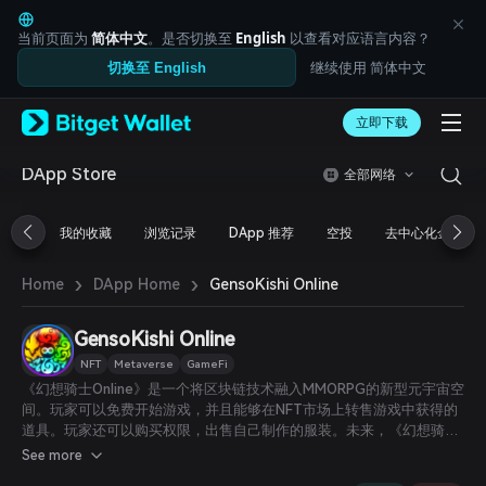
English
日本語
当前页面为
简体中文
。是否切换至
English
以查看对应语言内容？
Tiếng Việt
继续使用 简体中文
切换至 English
Русский
Español (Latinoamérica)
Türkçe
立即下载
Italiano
Français
DApp Store
全部网络
Deutsch
简体中文
我的收藏
浏览记录
DApp 推荐
空投
去中心化金融
繁體中文
Português (Portugal)
›
›
Bahasa Indonesia
GensoKishi Online
Home
DApp Home
ภาษาไทย
العربية
GensoKishi Online
हिन्दी
NFT
Metaverse
GameFi
বাংলা
《幻想骑士Online》是一个将区块链技术融入MMORPG的新型元宇宙空
Español
间。玩家可以免费开始游戏，并且能够在NFT市场上转售游戏中获得的
Português (Brasil)
道具。玩家还可以购买权限，出售自己制作的服装。未来，《幻想骑士
Español (Argentina)
Online》将实现一套机制，允许个人和企业在元宇宙空间内购买土地，
See more
制作并销售NFT道具，自由编辑建筑、物体、自然环境、AI角色、怪物