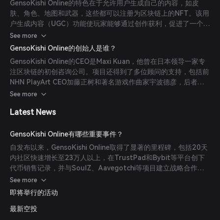
GensoKishi Online的特色在于允许用户生成自己的内容，如皮
肤、角色、地图和武器，这些都可以注册为区块链上的NFT。该用
户生成内容（UGC）功能使玩家能够通过创作获利，促进了一个动
态且由玩家驱动的经济体系。
See more
GensoKishi Online的创始人是谁？
GensoKishi Online的CEO是Maxi Kuan，他曾在日本领导一家专
注区块链的初创咨询公司。项目还得到了多位顾问的支持，包括前
NHN PlayArt CEO加藤正树和著名游戏作曲家宇波德彦，后者以
为世嘉游戏创作音乐闻名。
See more
Latest News
GensoKishi Online有哪些重要事件？
自发布以来，GensoKishi Online取得了显著的里程碑，包括20天
内社区快速增长至23万人以上，在TrustPad和Bybit等平台创下
代币销售记录，并与SoulZ、Aavegotchi等项目建立战略合作伙
伴关系。
See more
即将举行的活动
最新空投