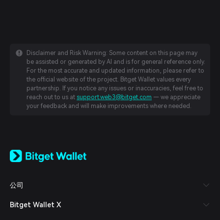
Disclaimer and Risk Warning: Some content on this page may
be assisted or generated by AI and is for general reference only.
For the most accurate and updated information, please refer to
the official website of the project. Bitget Wallet values every
partnership. If you notice any issues or inaccuracies, feel free to
reach out to us at
support.web3@bitget.com
— we appreciate
your feedback and will make improvements where needed.
English
日本語
Tiếng Việt
Русский
公司
Español (Latinoamérica)
Türkçe
Bitget Wallet X
Italiano
Français