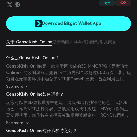
布局等内容。
0
0
Download Bitget Wallet App
关于 GensoKishi Online
最新新闻
即将举行的活动
常见问题
什么是GensoKishi Online？
GensoKishi Online是一款基于区块链的3D MMORPG《元素骑士
Online》的改编游戏，拥有14年历史和全球超过800万次下载。该
项目在元宇宙环境中融合了NFT和GameFi元素，旨在利用区块链
技术创建一个新的奇幻世界经济。
See more
GensoKishi Online如何运作？
玩家可以在3D虚拟世界中创建、购买和出售独特的角色、武器和
地图，作为NFT进行交易。游戏采用双代币系统：MV代币作为主
要治理代币，赋予持有者投票权和质押奖励资格；ROND代币则作
为主要的游戏内货币，用于交易和奖励。
See more
GensoKishi Online有什么独特之处？